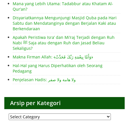
Mana yang Lebih Utama: Tadabbur atau Khatam Al-
Qur’an?
Disyariatkannya Mengunjungi Masjid Quba pada Hari
Sabtu dan Mendatanginya dengan Berjalan Kaki atau
Berkendaraan
Apakah Peristiwa Isra’ dan Mi’raj Terjadi dengan Ruh
Nabi ﷺ Saja atau dengan Ruh dan Jasad Beliau
Sekaligus?
Makna Firman Allah: ﴾وَأَمَّا بِنِعْمَةِ رَبِّكَ فَحَدِّثْ﴿
Hal-Hal yang Harus Diperhatikan oleh Seorang
Pedagang
Penjelasan Hadis: ولا هامة ولا صفر
Arsip per Kategori
Arsip
per
Kategori