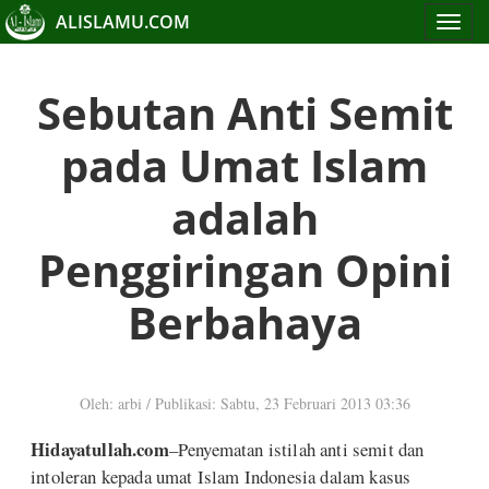
ALISLAMU.COM
Toggle
navigat
Sebutan Anti Semit
pada Umat Islam
adalah
Penggiringan Opini
Berbahaya
Oleh: arbi
/
Publikasi: Sabtu, 23 Februari 2013 03:36
Hidayatullah.com
–Penyematan istilah anti semit dan
intoleran kepada umat Islam Indonesia dalam kasus