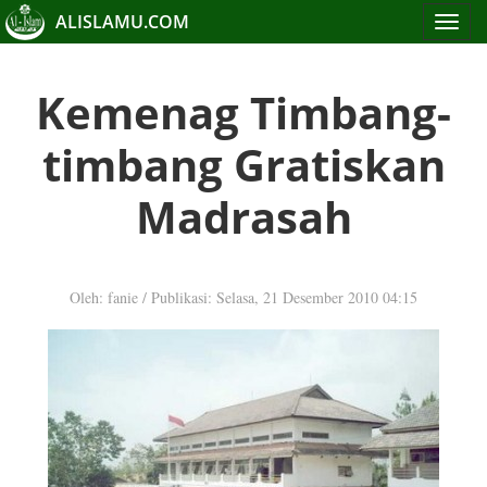
ALISLAMU.COM
Toggle
navigat
Kemenag Timbang-
timbang Gratiskan
Madrasah
Oleh: fanie
/
Publikasi: Selasa, 21 Desember 2010 04:15