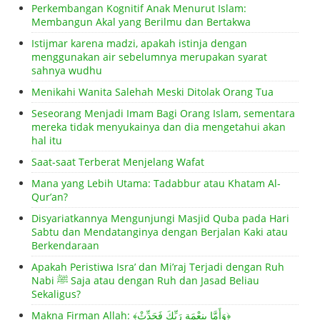
Perkembangan Kognitif Anak Menurut Islam:
Membangun Akal yang Berilmu dan Bertakwa
Istijmar karena madzi, apakah istinja dengan
menggunakan air sebelumnya merupakan syarat
sahnya wudhu
Menikahi Wanita Salehah Meski Ditolak Orang Tua
Seseorang Menjadi Imam Bagi Orang Islam, sementara
mereka tidak menyukainya dan dia mengetahui akan
hal itu
Saat-saat Terberat Menjelang Wafat
Mana yang Lebih Utama: Tadabbur atau Khatam Al-
Qur’an?
Disyariatkannya Mengunjungi Masjid Quba pada Hari
Sabtu dan Mendatanginya dengan Berjalan Kaki atau
Berkendaraan
Apakah Peristiwa Isra’ dan Mi’raj Terjadi dengan Ruh
Nabi ﷺ Saja atau dengan Ruh dan Jasad Beliau
Sekaligus?
Makna Firman Allah: ﴾وَأَمَّا بِنِعْمَةِ رَبِّكَ فَحَدِّثْ﴿