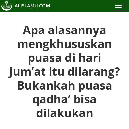
ALISLAMU.COM
Toggle
navigat
Apa alasannya
mengkhususkan
puasa di hari
Jum’at itu dilarang?
Bukankah puasa
qadha’ bisa
dilakukan