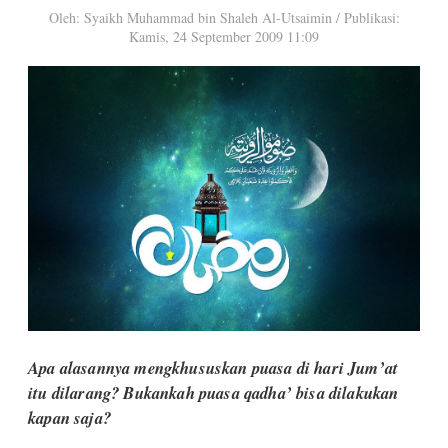
Oleh: Syaikh Muhammad bin Shaleh Al-Utsaimin
/
Publikasi:
Kamis, 24 September 2009 11:09
Apa alasannya mengkhususkan puasa di hari Jum’at
itu dilarang? Bukankah puasa qadha’ bisa dilakukan
kapan saja?