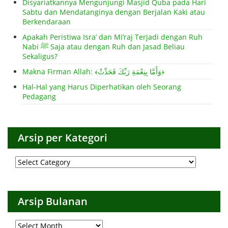
Disyariatkannya Mengunjungi Masjid Quba pada Hari
Sabtu dan Mendatanginya dengan Berjalan Kaki atau
Berkendaraan
Apakah Peristiwa Isra’ dan Mi’raj Terjadi dengan Ruh
Nabi ﷺ Saja atau dengan Ruh dan Jasad Beliau
Sekaligus?
Makna Firman Allah: ﴾وَأَمَّا بِنِعْمَةِ رَبِّكَ فَحَدِّثْ﴿
Hal-Hal yang Harus Diperhatikan oleh Seorang
Pedagang
Arsip per Kategori
Arsip
per
Kategori
Arsip Bulanan
Arsip