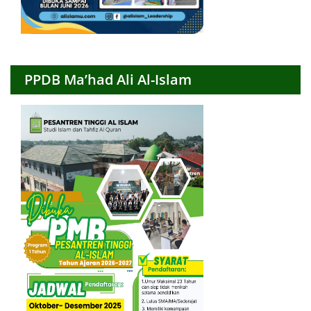
PPDB Ma’had Ali Al-Islam