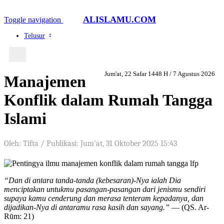
ALISLAMU.COM
Toggle navigation
Telusur
Jum'at, 22 Safar 1448 H / 7 Agustus 2026
Manajemen
Konflik dalam Rumah Tangga
Islami
Oleh: Tifta
/
Publikasi: Jum'at, 31 Oktober 2025 15:43
“Dan di antara tanda-tanda (kebesaran)-Nya ialah Dia
menciptakan untukmu pasangan-pasangan dari jenismu sendiri
supaya kamu cenderung dan merasa tenteram kepadanya, dan
dijadikan-Nya di antaramu rasa kasih dan sayang.”
— (QS. Ar-
Rūm: 21)