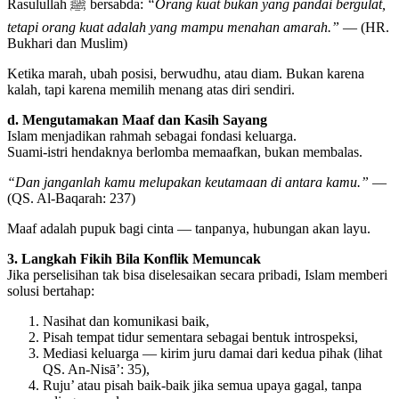
Rasulullah ﷺ bersabda:
“Orang kuat bukan yang pandai bergulat,
tetapi orang kuat adalah yang mampu menahan amarah.”
— (HR.
Bukhari dan Muslim)
Ketika marah, ubah posisi, berwudhu, atau diam. Bukan karena
kalah, tapi karena memilih menang atas diri sendiri.
d. Mengutamakan Maaf dan Kasih Sayang
Islam menjadikan rahmah sebagai fondasi keluarga.
Suami-istri hendaknya berlomba memaafkan, bukan membalas.
“Dan janganlah kamu melupakan keutamaan di antara kamu.”
—
(QS. Al-Baqarah: 237)
Maaf adalah pupuk bagi cinta — tanpanya, hubungan akan layu.
3. Langkah Fikih Bila Konflik Memuncak
Jika perselisihan tak bisa diselesaikan secara pribadi, Islam memberi
solusi bertahap:
Nasihat dan komunikasi baik,
Pisah tempat tidur sementara sebagai bentuk introspeksi,
Mediasi keluarga — kirim juru damai dari kedua pihak (lihat
QS. An-Nisā’: 35),
Ruju’ atau pisah baik-baik jika semua upaya gagal, tanpa