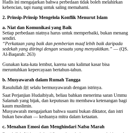
Hadis ini mengajarkan bahwa perbedaan tidak boleh melahirkan
kebencian, tapi ruang untuk saling memahami.
2. Prinsip-Prinsip Mengelola Konflik Menurut Islam
a. Niat dan Komunikasi yang Baik
Setiap perbedaan niatnya harus untuk memperbaiki, bukan menang
sendiri.
“Perkataan yang baik dan pemberian maaf lebih baik daripada
sedekah yang diiringi dengan sesuatu yang menyakitkan.”
— (QS.
Al-Baqarah: 263)
Gunakan kata-kata lembut, karena satu kalimat kasar bisa
meruntuhkan kepercayaan bertahun-tahun.
b. Musyawarah dalam Rumah Tangga
Rasulullah ﷺ selalu bermusyawarah dengan istrinya.
Saat Perjanjian Hudaibiyah, beliau bahkan menerima saran Ummu
Salamah yang bijak, dan keputusan itu membawa ketenangan bagi
kaum muslimin.
Musyawarah mengajarkan bahwa suami bukan diktator, dan istri
bukan bawahan — keduanya mitra dalam ketaatan.
c. Menahan Emosi dan Menghindari Nafsu Marah