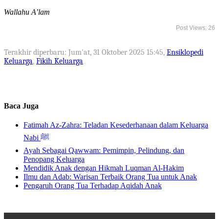
Wallahu A’lam
Post Views:
26
Terakhir diperbaru: Jum'at, 31 Oktober 2025 15:45
,
Ensiklopedi
Keluarga
,
Fikih Keluarga
Baca Juga
Fatimah Az-Zahra: Teladan Kesederhanaan dalam Keluarga
Nabi ﷺ
Ayah Sebagai Qawwam: Pemimpin, Pelindung, dan
Penopang Keluarga
Mendidik Anak dengan Hikmah Luqman Al-Hakim
Ilmu dan Adab: Warisan Terbaik Orang Tua untuk Anak
Pengaruh Orang Tua Terhadap Aqidah Anak