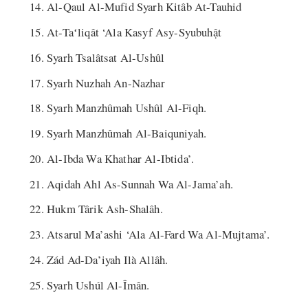
Al-Qaul Al-Mufid Syarh Kitâb At-Tauhid
At-Taʻliqât ‘Ala Kasyf Asy-Syubuhật
Syarh Tsalâtsat Al-Ushûl
Syarh Nuzhah An-Nazhar
Syarh Manzhûmah Ushûl Al-Fiqh.
Syarh Manzhûmah Al-Baiquniyah.
Al-Ibda Wa Khathar Al-Ibtida’.
Aqidah Ahl As-Sunnah Wa Al-Jama’ah.
Hukm Târik Ash-Shalâh.
Atsarul Ma’ashi ‘Ala Al-Fard Wa Al-Mujtama’.
Zád Ad-Da’iyah Ilà Allâh.
Syarh Ushúl Al-Îmân.