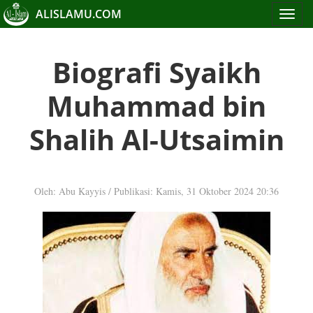
ALISLAMU.COM
Toggle
navigat
Biografi Syaikh
Muhammad bin
Shalih Al-Utsaimin
Oleh: Abu Kayyis
/
Publikasi: Kamis, 31 Oktober 2024 20:36