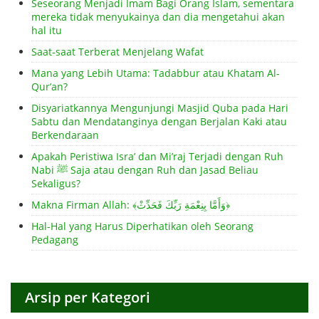
Seseorang Menjadi Imam Bagi Orang Islam, sementara
mereka tidak menyukainya dan dia mengetahui akan
hal itu
Saat-saat Terberat Menjelang Wafat
Mana yang Lebih Utama: Tadabbur atau Khatam Al-
Qur’an?
Disyariatkannya Mengunjungi Masjid Quba pada Hari
Sabtu dan Mendatanginya dengan Berjalan Kaki atau
Berkendaraan
Apakah Peristiwa Isra’ dan Mi’raj Terjadi dengan Ruh
Nabi ﷺ Saja atau dengan Ruh dan Jasad Beliau
Sekaligus?
Makna Firman Allah: ﴾وَأَمَّا بِنِعْمَةِ رَبِّكَ فَحَدِّثْ﴿
Hal-Hal yang Harus Diperhatikan oleh Seorang
Pedagang
Arsip per Kategori