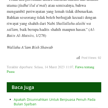
utama (
fadha’ilul a’mal
) atau semisalnya, bahwa
mengambil periwayatan yang lemah tidak dibenarkan.
Bahkan seseorang tidak boleh berhujjah kecuali dengan
riwayat yang shahih dari Nabi
Shallallahu alaihi wa
sallam,
baik berupa hadits shahih maupun hasan.” (
Al-
Baits Al-Hatsits,
1/278)
Wallahu A’lam Bish Shawab
Post Views:
92
Terakhir diperbaru: Selasa, 14 Maret 2023 11:07
,
Fatwa tentang
Puasa
Baca Juga
Apakah Disunnahkan Untuk Berpuasa Penuh Pada
Bulan Sya’ban