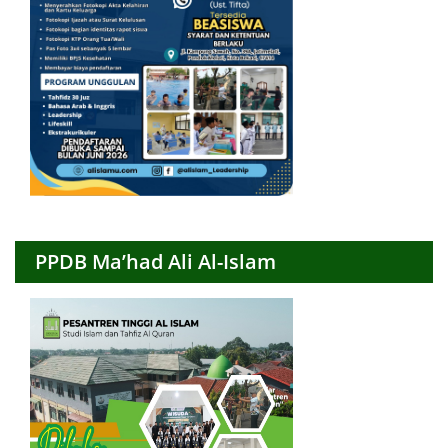
PPDB Ma’had Ali Al-Islam