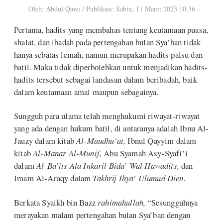
Oleh: Abdul Qawi
/
Publikasi: Sabtu, 11 Maret 2023 10:36
Pertama, hadits yang membahas tentang keutamaan puasa,
shalat, dan ibadah pada pertengahan bulan Sya’ban tidak
hanya sebatas lemah, namun merupakan hadits palsu dan
batil. Maka tidak diperbolehkan untuk menjadikan hadits-
hadits tersebut sebagai landasan dalam beribadah, baik
dalam keutamaan amal maupun sebagainya.
Sungguh para ulama telah menghukumi riwayat-riwayat
yang ada dengan hukum batil, di antaranya adalah Ibnu Al-
Jauzy dalam kitab
Al-Maudhu’at,
Ibnul Qayyim dalam
kitab
Al-Manar Al-Munif,
Abu Syamah Asy-Syafi’i
dalam
Al-Ba’its Ala Inkaril Bida’ Wal Hawadits,
dan
Imam Al-Araqy dalam
Takhrij Ihya’ Ulumud Dien.
Berkata Syaikh bin Bazz
rahimahullah,
“Sesungguhnya
merayakan malam pertengahan bulan Sya’ban dengan