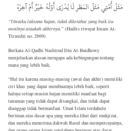
مَثَلُ أُمَّتِي مَثَلُ المَطَرِ لَا يُدْرَى أَوَّلُهُ خَيْرٌ أَمْ آخِرُهُ
“Umatku laksana hujan, tidak diketahui yang baik itu
awalnya ataukah akhirnya.”
(Hadits riwayat Imam At-
Tirmidzi no. 2869)
Berkata Al-Qadhi Nashirud Din Al-Baidhowy
menjelaskan alasan mengapa ada kebingungan tentang
mana yang lebih baik,
“Hal itu karena masing-masing (awal dan akhir) memiliki
ciri khas yang dapat membuatnya lebih baik, seperti
halnya setiap musim hujan memiliki manfaat bagi
tanaman yang tidak dapat disangkal, dan tidak dapat
dianggap tidak bermanfaat. Umat Islam terdahulu
beriman atas dasar apa yang mereka lihat dari mukjizat,
dan mereka menerima dakwah Rasul dan mempercayainya,
dan orang-orang Islam setelahnya beriman atas dasar