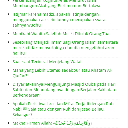
Perkembangan Kognitif Anak Menurut Islam:
Membangun Akal yang Berilmu dan Bertakwa
Istijmar karena madzi, apakah istinja dengan
menggunakan air sebelumnya merupakan syarat
sahnya wudhu
Menikahi Wanita Salehah Meski Ditolak Orang Tua
Seseorang Menjadi Imam Bagi Orang Islam, sementara
mereka tidak menyukainya dan dia mengetahui akan
hal itu
Saat-saat Terberat Menjelang Wafat
Mana yang Lebih Utama: Tadabbur atau Khatam Al-
Qur’an?
Disyariatkannya Mengunjungi Masjid Quba pada Hari
Sabtu dan Mendatanginya dengan Berjalan Kaki atau
Berkendaraan
Apakah Peristiwa Isra’ dan Mi’raj Terjadi dengan Ruh
Nabi ﷺ Saja atau dengan Ruh dan Jasad Beliau
Sekaligus?
Makna Firman Allah: ﴾وَأَمَّا بِنِعْمَةِ رَبِّكَ فَحَدِّثْ﴿