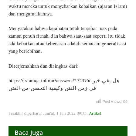
waktu mereka untuk menyebarkan kebaikan (ajaran Islam)
dan mengamalkannya.
Mengatakan bahwa kejahatan telah tersebar luas pada
zaman penuh fitnah, dan bahwa saat-saat seperti itu tidak
ada kebaikan atau kebenaran adalah semacam generalisasi
yang berlebihan.
Diterjemahkan dan diringkas dari:
https://islamqa.info/ar/answers/272376/هل-بقي-خير-
في-زمن-الفتن-وكيفية-التحصن-من-الفتن
Post Views:
96
Terakhir diperbaru: Jum'at, 1 Juli 2022 09:35
,
Artikel
Baca Juga