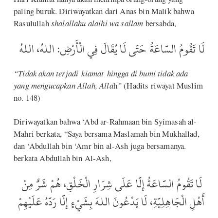
paling buruk. Diriwayatkan dari Anas bin Malik bahwa
Rasulullah
shalallahu alaihi wa sallam
bersabda,
لَا تَقُومُ السَّاعَةُ حَتَّى لَا يُقَالَ فِي الْأَرْضِ: اللهُ، اللهُ
“Tidak akan terjadi
kiamat
hingga di bumi tidak ada
yang mengucapkan Allah, Alla
h
”
(Hadits riwayat Muslim
no. 148)
Diriwayatkan bahwa ‘Abd ar-Rahmaan bin Syimasah al-
Mahri berkata, “Saya bersama Maslamah bin Mukhallad,
dan ‘Abdullah bin ‘Amr bin al-Ash juga bersamanya.
berkata Abdullah bin Al-Ash,
لَا تَقُومُ السَّاعَةُ إِلَّا عَلَى شِرَارِ الْخَلْقِ، هُمْ شَرٌّ مِنْ
أَهْلِ الْجَاهِلِيَّةِ، لَا يَدْعُونَ اللهَ بِشَيْءٍ إِلَّا رَدَّهُ عَلَيْهِمْ