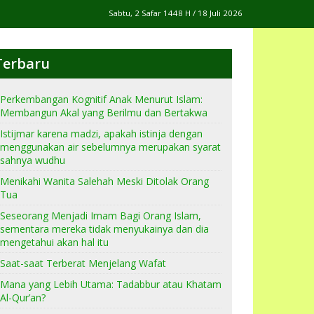
Sabtu, 2 Safar 1448 H / 18 Juli 2026
Terbaru
Perkembangan Kognitif Anak Menurut Islam:
Membangun Akal yang Berilmu dan Bertakwa
Istijmar karena madzi, apakah istinja dengan
menggunakan air sebelumnya merupakan syarat
sahnya wudhu
Menikahi Wanita Salehah Meski Ditolak Orang
Tua
Seseorang Menjadi Imam Bagi Orang Islam,
sementara mereka tidak menyukainya dan dia
mengetahui akan hal itu
Saat-saat Terberat Menjelang Wafat
Mana yang Lebih Utama: Tadabbur atau Khatam
Al-Qur’an?