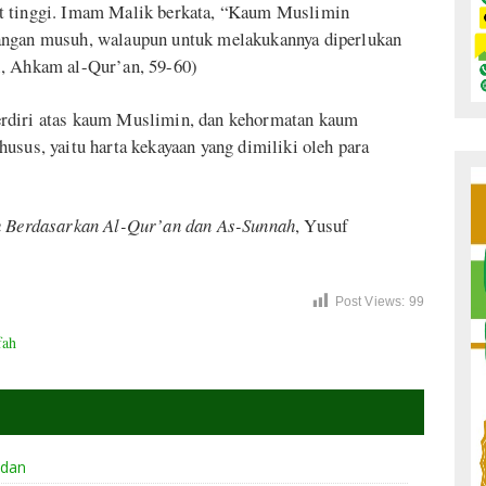
at tinggi. Imam Malik berkata, “Kaum Muslimin
tangan musuh, walaupun untuk melakukannya diperlukan
i, Ahkam al-Qur’an, 59-60)
erdiri atas kaum Muslimin, dan kehormatan kaum
usus, yaitu harta kekayaan yang dimiliki oleh para
 Berdasarkan Al-Qur’an dan As-Sunnah
, Yusuf
Post Views:
99
fah
adan