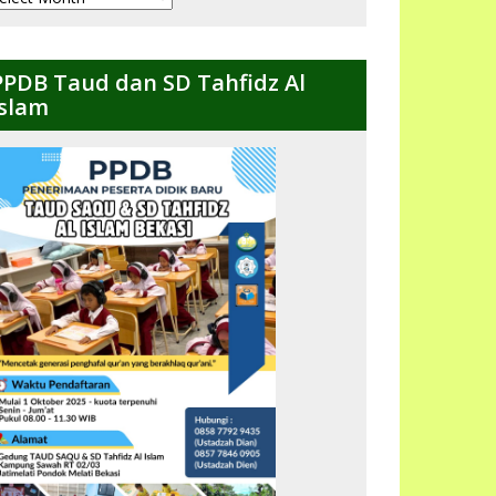
ulanan
PPDB Taud dan SD Tahfidz Al
Islam