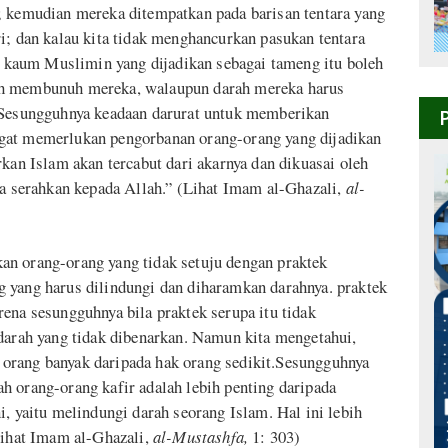
; kemudian mereka ditempatkan pada barisan tentara yang
i; dan kalau kita tidak menghancurkan pasukan tentara
kaum Muslimin yang dijadikan sebagai tameng itu boleh
eh membunuh mereka, walaupun darah mereka harus
. Sesungguhnya keadaan darurat untuk memberikan
gat memerlukan pengorbanan orang-orang yang dijadikan
rkan Islam akan tercabut dari akarnya dan dikuasai oleh
ta serahkan kepada Allah.” (Lihat Imam al-Ghazali,
al-
an orang-orang yang tidak setuju dengan praktek
 yang harus dilindungi dan diharamkan darahnya. praktek
ena sesungguhnya bila praktek serupa itu tidak
 darah yang tidak dibenarkan. Namun kita mengetahui,
orang banyak daripada hak orang sedikit.Sesungguhnya
h orang-orang kafir adalah lebih penting daripada
i, yaitu melindungi darah seorang Islam. Hal ini lebih
(Lihat Imam al-Ghazali,
al-Mustashfa,
1: 303)