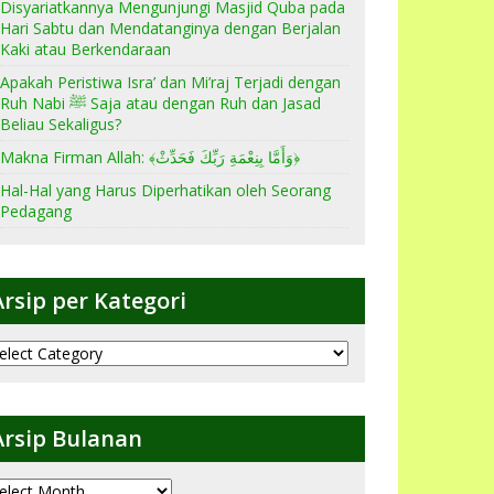
Disyariatkannya Mengunjungi Masjid Quba pada
Hari Sabtu dan Mendatanginya dengan Berjalan
Kaki atau Berkendaraan
Apakah Peristiwa Isra’ dan Mi’raj Terjadi dengan
Ruh Nabi ﷺ Saja atau dengan Ruh dan Jasad
Beliau Sekaligus?
Makna Firman Allah: ﴾وَأَمَّا بِنِعْمَةِ رَبِّكَ فَحَدِّثْ﴿
Hal-Hal yang Harus Diperhatikan oleh Seorang
Pedagang
Arsip per Kategori
sip
er
ategori
Arsip Bulanan
sip