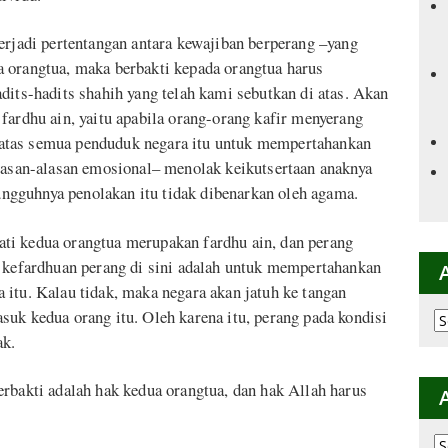
erjadi pertentangan antara kewajiban berperang –yang
 orangtua, maka berbakti kepada orangtua harus
dits-hadits shahih yang telah kami sebutkan di atas. Akan
fardhu ain, yaitu apabila orang-orang kafir menyerang
atas semua penduduk negara itu untuk mempertahankan
alasan-alasan emosional– menolak keikutsertaan anaknya
gguhnya penolakan itu tidak dibenarkan oleh agama.
ti kedua orangtua merupakan fardhu ain, dan perang
n kefardhuan perang di sini adalah untuk mempertahankan
itu. Kalau tidak, maka negara akan jatuh ke tangan
uk kedua orang itu. Oleh karena itu, perang pada kondisi
Ar
p
ak.
K
rbakti adalah hak kedua orangtua, dan hak Allah harus
Ar