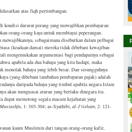
didasarkan atas fiqh pertimbangan.
jadi kondisi darurat perang yang mewajibkan pembayaran
kan orang-orang kaya untuk membiayai peperangan.
n mewajibkannya, sebagaimana disebutkan dalam pelbagai
i biasa (keadaan damai) mereka tidak dibebani kewajiban
zali mengemukakan argumentasi bagi pendapatnya sebagai
ahwa apabila ada dua bahaya yang kita hadapi, maka
uk menolak bahaya yang lebih besar. Dan sesungguhnya
 kaya (yang dibebani tambahan pembayaran pajak) adalah
 bendanya daripada bahaya yang timbul apabila negara Islam
inya akan menguasai aturan yang berlaku dinegara itu.
ita dapat memotong segala macam kejahatan yang
-Mustashfa
, 1: 303-304; as-Syathibi,
al-I’tisham
, 2: 121-
wanan kaum Muslimin dari tangan orang-orang kafir,