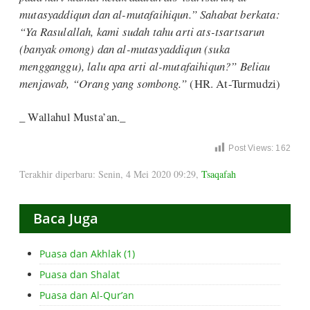
mutasyaddiqun dan al-mutafaihiqun.” Sahabat berkata:
“Ya Rasulallah, kami sudah tahu arti ats-tsartsarun
(banyak omong) dan al-mutasyaddiqun (suka
mengganggu), lalu apa arti al-mutafaihiqun?” Beliau
menjawab, “Orang yang sombong.”
(HR. At-Turmudzi)
_ Wallahul Musta’an._
Post Views:
162
Terakhir diperbaru: Senin, 4 Mei 2020 09:29
,
Tsaqafah
Baca Juga
Puasa dan Akhlak (1)
Puasa dan Shalat
Puasa dan Al-Qur’an