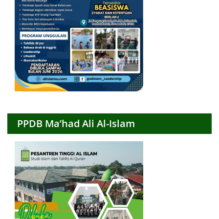
PPDB Ma’had Ali Al-Islam