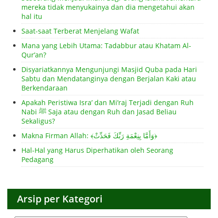
mereka tidak menyukainya dan dia mengetahui akan
hal itu
Saat-saat Terberat Menjelang Wafat
Mana yang Lebih Utama: Tadabbur atau Khatam Al-
Qur’an?
Disyariatkannya Mengunjungi Masjid Quba pada Hari
Sabtu dan Mendatanginya dengan Berjalan Kaki atau
Berkendaraan
Apakah Peristiwa Isra’ dan Mi’raj Terjadi dengan Ruh
Nabi ﷺ Saja atau dengan Ruh dan Jasad Beliau
Sekaligus?
Makna Firman Allah: ﴾وَأَمَّا بِنِعْمَةِ رَبِّكَ فَحَدِّثْ﴿
Hal-Hal yang Harus Diperhatikan oleh Seorang
Pedagang
Arsip per Kategori