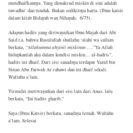
mendhaifkannya. Yang dimaksud miskin di sini adalah
tawadhu’ dan tunduk. Bukan sedikitnya harta. (Ibnu katsir
dalam kitab Bidayah wan Nihayah, 6/75).
Adapun hadits yang diriwayatkan Ibnu Majah dari Abi
Said r.a. bahwa Rasulullah shallahu ‘alahi wa sallam
berkata,
“Allahumma ahyinii miskinan
….”Ya Allah
hidupkanlah aku dalam kondisi miskin… al-hadits”,
hadits ini dhaif. Dari sisi sanadnya terdapat Yazid bin
Sinan Abu Farwah Ar rahawi dan ini dhaif sekali.
Wallahu a’lam.
Tirmidzi meriwayatkan dari sisi lain dari Anas, lalu
berkata, “Ini hadits gharib.”
Saya (Ibnu Katsir) berkata, sanadnya lemah. Wallahu
a’lam. Selesai