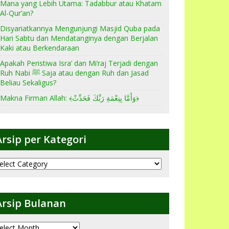
Mana yang Lebih Utama: Tadabbur atau Khatam
Al-Qur’an?
Disyariatkannya Mengunjungi Masjid Quba pada
Hari Sabtu dan Mendatanginya dengan Berjalan
Kaki atau Berkendaraan
Apakah Peristiwa Isra’ dan Mi’raj Terjadi dengan
Ruh Nabi ﷺ Saja atau dengan Ruh dan Jasad
Beliau Sekaligus?
Makna Firman Allah: ﴾وَأَمَّا بِنِعْمَةِ رَبِّكَ فَحَدِّثْ﴿
Arsip per Kategori
sip
er
ategori
Arsip Bulanan
sip