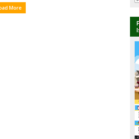
B
oad More