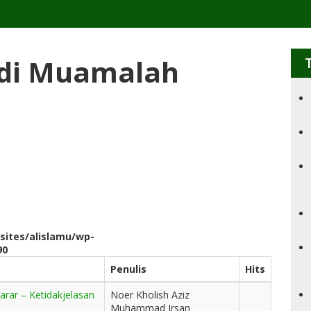
edi Muamalah
sites/alislamu/wp-
90
Penulis
Hits
rar – Ketidakjelasan
Noer Kholish Aziz
Muhammad Irsan