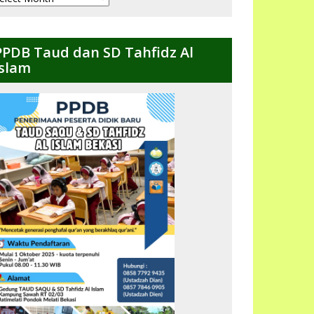
ulanan
PPDB Taud dan SD Tahfidz Al
Islam