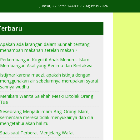
Jum'at, 22 Safar 1448 H / 7 Agustus 2026
Terbaru
Apakah ada larangan dalam Sunnah tentang
menambah makanan setelah makan ?
Perkembangan Kognitif Anak Menurut Islam:
Membangun Akal yang Berilmu dan Bertakwa
Istijmar karena madzi, apakah istinja dengan
menggunakan air sebelumnya merupakan syarat
sahnya wudhu
Menikahi Wanita Salehah Meski Ditolak Orang
Tua
Seseorang Menjadi Imam Bagi Orang Islam,
sementara mereka tidak menyukainya dan dia
mengetahui akan hal itu
Saat-saat Terberat Menjelang Wafat