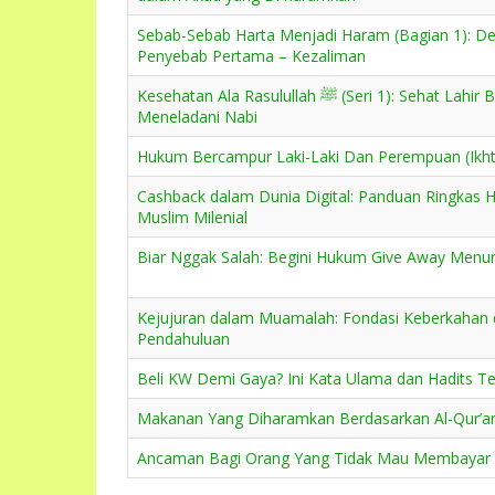
Sebab-Sebab Harta Menjadi Haram (Bagian 1): De
Penyebab Pertama – Kezaliman
Kesehatan Ala Rasulullah ﷺ (Seri 1): Sehat Lahir Batin dengan
Meneladani Nabi
Hukum Bercampur Laki-Laki Dan Perempuan (Ikhti
Cashback dalam Dunia Digital: Panduan Ringkas 
Muslim Milenial
Biar Nggak Salah: Begini Hukum Give Away Menur
Kejujuran dalam Muamalah: Fondasi Keberkahan
Pendahuluan
Beli KW Demi Gaya? Ini Kata Ulama dan Hadits Te
Makanan Yang Diharamkan Berdasarkan Al-Qur’a
Ancaman Bagi Orang Yang Tidak Mau Membayar 