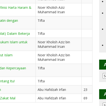
finisi Harta Haram &
Noer Kholish Aziz
Muhammad Irsan
Tifta
lat) Dalam Bekerja
Tifta
Hukum Islam untuk
Noer Kholish Aziz bin
Muhammad Irsan
ut Islam
Noer Kholish Aziz bin
Muhammad Irsan
 dan Kepercayaan
Tifta
Ar
p
ntang Itu!
Tifta
K
n
Abu Hafidzah Irfan
23
Zakat Mal
Abu Hafidzah Irfan
69
Ar