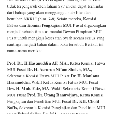
tidak terpengaruh oleh faham Syi’ah dan dapat terhindar
dari bahaya yang akan mengganggu stabilitas dan
Komisi
keutuhan NKRI.” (hlm. 7-8) Selain mereka,
Fatwa dan Komisi Pengkajian MUI Pusat
digabungkan
menjadi sebuah tim atas mandat Dewan Pimpinan MUI
Pusat untuk mengkaji kesesatan Syiah secara serius yang
nantinya menjadi bahan dalam buku tersebut. Berikut ini
nama-nama mereka:
Prof. Dr. H Hasanuddin AF, MA.,
Ketua Komisi Fatwa
Dr. H. Asrorun Ni’am Sholeh, MA.,
MUI Pusat
Dr. H. Maulana
Sekretaris Komisi Fatwa MUI Pusat
Hasanuddin,
Wakil Ketua Komisi Fatwa MUI Pusat
Drs. H. Muh. Faiz, MA.
Wakil Sekretaris Komisi Fatwa
Prof. Dr. Utang Ranuwijaya,
MUI Pusat
Ketua Komisi
Dr. KH. Cholil
Pengkajian dan Penelitian MUI Pusat
Nafis,
Sekretaris Komisi Pengkajian dan Penelitian MUI
Fahmi Salim, Lc, MA.,
Pusat
Anggota Komisi