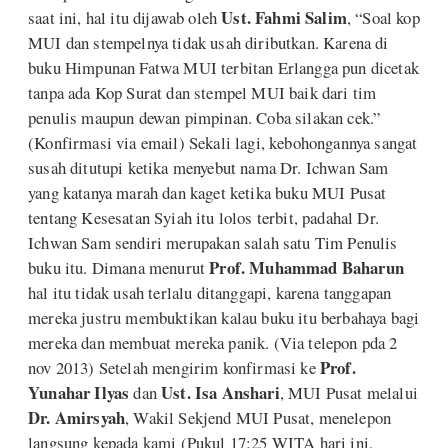
Ust. Fahmi Salim
saat ini, hal itu dijawab oleh
, “Soal kop
MUI dan stempelnya tidak usah diributkan. Karena di
buku Himpunan Fatwa MUI terbitan Erlangga pun dicetak
tanpa ada Kop Surat dan stempel MUI baik dari tim
penulis maupun dewan pimpinan. Coba silakan cek.”
(Konfirmasi via email) Sekali lagi, kebohongannya sangat
susah ditutupi ketika menyebut nama Dr. Ichwan Sam
yang katanya marah dan kaget ketika buku MUI Pusat
tentang Kesesatan Syiah itu lolos terbit, padahal Dr.
Ichwan Sam sendiri merupakan salah satu Tim Penulis
Prof. Muhammad Baharun
buku itu. Dimana menurut
hal itu tidak usah terlalu ditanggapi, karena tanggapan
mereka justru membuktikan kalau buku itu berbahaya bagi
mereka dan membuat mereka panik. (Via telepon pda 2
Prof.
nov 2013) Setelah mengirim konfirmasi ke
Yunahar Ilyas
Ust. Isa Anshari
dan
, MUI Pusat melalui
Dr. Amirsyah
, Wakil Sekjend MUI Pusat, menelepon
langsung kepada kami (Pukul 17:25 WITA hari ini,