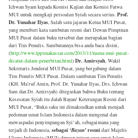
Ichwan Syam kepada Komisi Kajian dan Komisi Fatwa
Prof.
MUI untuk mengkaji persoalan Syiah secara serius.
Dr. Yunahar Ilyas
, Salah satu jajaran Ketua MUI Pusat,
yang memberi kata sambutan resmi dari Dewan Pimpinan
MUI Pusat dalam buku tersebut dan merupakan bagian
dari Tim Penulis. Sambutannya bisa anda baca disini,
(
http://www.lppimakassar.com/2013/11/nama-mui-pusat-
Dr. Amirsyah
dicatut-dalam-penerbitan.html
)
, Wakil
Sekretaris Jenderal MUI Pusat, yang bergabung dalam
Tim Penulis MUI Pusat. Dalam sambutan Tim Penulis
(KH. Ma’ruf Amin, Prof. Dr. Yunahar Ilyas, Drs. Ichwan
Sam dan Dr. Amirsyah) ditegaskan bahwa Buku tentang
Kesesatan Syiah itu dalah Bayan/ Keterangan Resmi dari
MUI Pusat, “Buku saku ini dimaksudkan untuk menjadi
pedoman umat Islam Indonesia dalam mengenal dan
mewaspadai penyimpangan Syi’ah, sebagaimana yang
sebagai
resmi
terjadi di Indonesia,
‘Bayan’
dari Majelis
Ulama Indonesia (MUI) dengan tujuan agar umat Islam