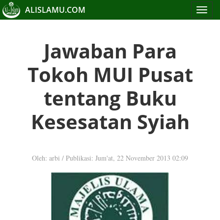
ALISLAMU.COM
Toggle
navigat
Jawaban Para
Tokoh MUI Pusat
tentang Buku
Kesesatan Syiah
Oleh: arbi
/
Publikasi: Jum'at, 22 November 2013 02:09