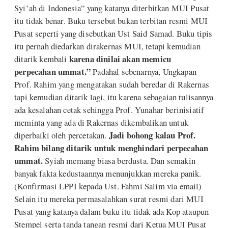
Syi’ah di Indonesia” yang katanya diterbitkan MUI Pusat
itu tidak benar. Buku tersebut bukan terbitan resmi MUI
Pusat seperti yang disebutkan Ust Said Samad. Buku tipis
itu pernah diedarkan dirakernas MUI, tetapi kemudian
karena dinilai akan
memicu
ditarik kembali
perpecahan ummat.
”
Padahal sebenarnya, Ungkapan
Prof. Rahim yang mengatakan sudah beredar di Rakernas
tapi kemudian ditarik lagi, itu karena sebagaian tulisannya
ada kesalahan cetak sehingga Prof. Yunahar berinisiatif
meminta yang ada di Rakernas dikembalikan untuk
Jadi bohong kal
au
Prof.
diperbaiki oleh percetakan.
Rahim bilang ditarik u
n
t
u
k menghindari perpecahan
ummat.
Syiah memang biasa berdusta. Dan semakin
banyak fakta kedustaannya menunjukkan mereka panik.
(Konfirmasi LPPI kepada Ust. Fahmi Salim via email)
Selain itu mereka permasalahkan surat resmi dari MUI
Pusat yang katanya dalam buku itu tidak ada Kop ataupun
Stempel serta tanda tangan resmi dari Ketua MUI Pusat