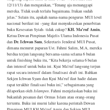
12/11/13) dan mengatakan, “Tenang aja menanggapi
mereka. Tidak usah terlalu bagaimana. Itukan sudah
jelas.” Selain itu, apakah nama-nama pengurus MUI level
nasional berikut ini –yang ikut menyukseskan penerbitan
KH. Ma’ruf Amin
buku Kesesatan Syiah- tidak cukup?
,
Ketua Dewan Pimpinan Majelis Ulama Indonesia Pusat
Dr. Ichwan Sam
dan
, Sekretaris Jenderal MUI Pusat,
dimana menurut paparan Ust. Fahmi Salim, M.A, mereka
berdua terjun langsung bersama-sama selama 6 bulan
untuk finishing buku itu, “Kita bekerja selama 6 bulan
dan intensif untuk buku ini. Kyai Ma’ruf langsung terjun
rapat secara intensif dalam finalisasi draft ini. Bahkan
Sekjen Ichwan Syam dan Kyai Ma’ruf ikut hadir dalam
rapat terakhir finalisasi buku ini,” sebagaimana yang
dilaporkan oleh
Islampos
. Fahmi menjelaskan buku ini
bukanlah pesanan dari Ormas Islam atau orang-orang
tertentu. Buku ini murni lahir karena perintah Dewan
Pimpinan MUI KH Ma’ruf Amin dan Sekjen MUI