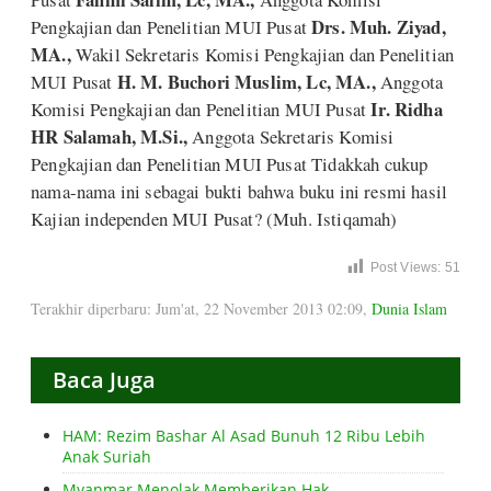
Drs. Muh. Ziyad,
Pengkajian dan Penelitian MUI Pusat
MA.,
Wakil Sekretaris Komisi Pengkajian dan Penelitian
H. M. Buchori Muslim, Lc, MA.,
MUI Pusat
Anggota
Ir. Ridha
Komisi Pengkajian dan Penelitian MUI Pusat
HR Salamah, M.Si.,
Anggota
Sekretaris Komisi
Pengkajian dan Penelitian MUI Pusat Tidakkah cukup
nama-nama ini sebagai bukti bahwa buku ini resmi hasil
Kajian independen MUI Pusat? (Muh. Istiqamah)
Post Views:
51
Terakhir diperbaru: Jum'at, 22 November 2013 02:09
,
Dunia Islam
Baca Juga
HAM: Rezim Bashar Al Asad Bunuh 12 Ribu Lebih
Anak Suriah
Myanmar Menolak Memberikan Hak