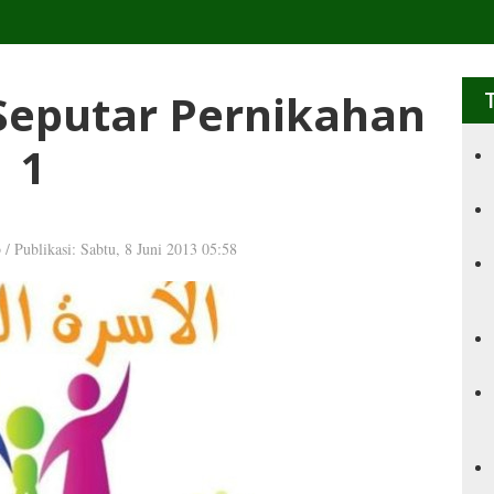
eputar Pernikahan
1
b
/
Publikasi: Sabtu, 8 Juni 2013 05:58