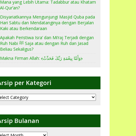
Mana yang Lebih Utama: Tadabbur atau Khatam
Al-Qur’an?
Disyariatkannya Mengunjungi Masjid Quba pada
Hari Sabtu dan Mendatanginya dengan Berjalan
Kaki atau Berkendaraan
Apakah Peristiwa Isra’ dan Mi’raj Terjadi dengan
Ruh Nabi ﷺ Saja atau dengan Ruh dan Jasad
Beliau Sekaligus?
Makna Firman Allah: ﴾وَأَمَّا بِنِعْمَةِ رَبِّكَ فَحَدِّثْ﴿
Arsip per Kategori
sip
er
ategori
Arsip Bulanan
sip