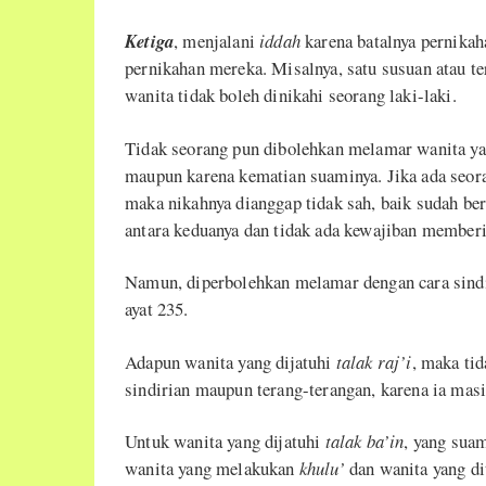
Ketiga
, menjalani
iddah
karena batalnya pernika
pernikahan mereka. Misalnya, satu susuan atau t
wanita tidak boleh dinikahi seorang laki-laki.
Tidak seorang pun dibolehkan melamar wanita y
maupun karena kematian suaminya. Jika ada seor
maka nikahnya dianggap tidak sah, baik sudah be
antara keduanya dan tidak ada kewajiban memberi
Namun, diperbolehkan melamar dengan cara sindi
ayat 235.
Adapun wanita yang dijatuhi
talak
raj’i
, maka ti
sindirian maupun terang-terangan, karena ia mas
Untuk wanita yang dijatuhi
talak
ba’in
, yang sua
wanita yang melakukan
khulu’
dan wanita yang di