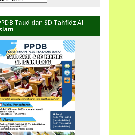
ulanan
PPDB Taud dan SD Tahfidz Al
Islam