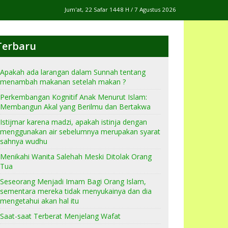
Jum'at, 22 Safar 1448 H / 7 Agustus 2026
Terbaru
Apakah ada larangan dalam Sunnah tentang
menambah makanan setelah makan ?
Perkembangan Kognitif Anak Menurut Islam:
Membangun Akal yang Berilmu dan Bertakwa
Istijmar karena madzi, apakah istinja dengan
menggunakan air sebelumnya merupakan syarat
sahnya wudhu
Menikahi Wanita Salehah Meski Ditolak Orang
Tua
Seseorang Menjadi Imam Bagi Orang Islam,
sementara mereka tidak menyukainya dan dia
mengetahui akan hal itu
Saat-saat Terberat Menjelang Wafat