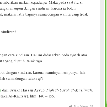
emberikan nafkah kepadanya. Maka pada saat itu si
angan maupun dengan sindiran, karena ia boleh
t, maka si istri baginya sama dengan wanita yang tidak
 sindiran?
ngan cara sindiran. Hal ini didasarkan pada ayat di atas
a yang dijatuhi talak tiga.
ebut dengan sindiran, karena suaminya mempunyai hak
ah sama dengan talak raj’i.
m
dari Syaikh Hassan Ayyub,
Fiqh al-Usroh al-Muslimah
,
staka Al-Kautsar), hlm. 140 – 155.
Post Views:
32