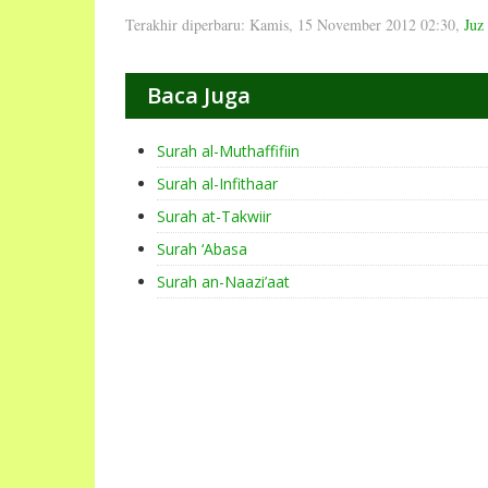
Terakhir diperbaru: Kamis, 15 November 2012 02:30
,
Juz
Baca Juga
Surah al-Muthaffifiin
Surah al-Infithaar
Surah at-Takwiir
Surah ‘Abasa
Surah an-Naazi’aat