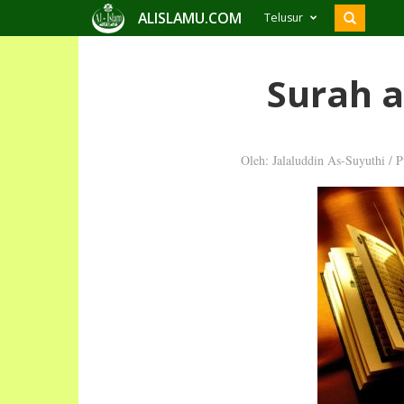
ALISLAMU.COM
Telusur
Surah a
Oleh: Jalaluddin As-Suyuthi
/
P