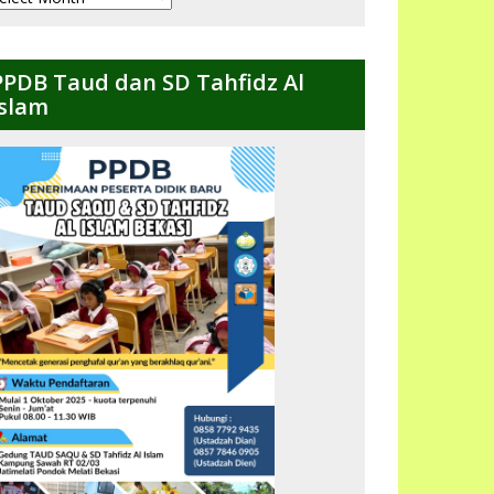
ulanan
PPDB Taud dan SD Tahfidz Al
Islam