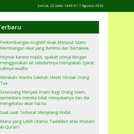
Jum'at, 22 Safar 1448 H / 7 Agustus 2026
Terbaru
Perkembangan Kognitif Anak Menurut Islam:
Membangun Akal yang Berilmu dan Bertakwa
Istijmar karena madzi, apakah istinja dengan
menggunakan air sebelumnya merupakan syarat
sahnya wudhu
Menikahi Wanita Salehah Meski Ditolak Orang
Tua
Seseorang Menjadi Imam Bagi Orang Islam,
sementara mereka tidak menyukainya dan dia
mengetahui akan hal itu
Saat-saat Terberat Menjelang Wafat
Mana yang Lebih Utama: Tadabbur atau Khatam
Al-Qur’an?