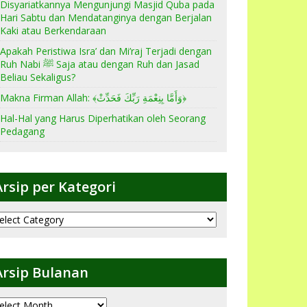
Disyariatkannya Mengunjungi Masjid Quba pada
Hari Sabtu dan Mendatanginya dengan Berjalan
Kaki atau Berkendaraan
Apakah Peristiwa Isra’ dan Mi’raj Terjadi dengan
Ruh Nabi ﷺ Saja atau dengan Ruh dan Jasad
Beliau Sekaligus?
Makna Firman Allah: ﴾وَأَمَّا بِنِعْمَةِ رَبِّكَ فَحَدِّثْ﴿
Hal-Hal yang Harus Diperhatikan oleh Seorang
Pedagang
Arsip per Kategori
sip
er
ategori
Arsip Bulanan
sip