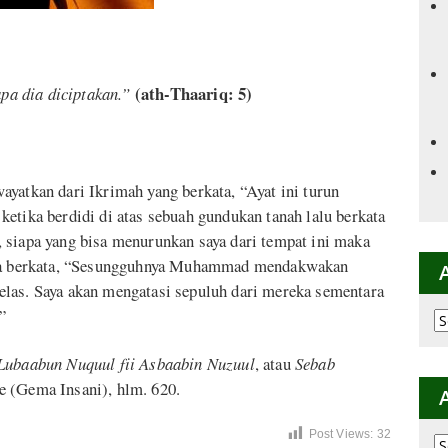
(ath-Thaariq: 5)
a dia diciptakan.”
yatkan dari Ikrimah yang berkata, “Ayat ini turun
etika berdidi di atas sebuah gundukan tanah lalu berkata
 siapa yang bisa menurunkan saya dari tempat ini maka
juga berkata, “Sesungguhnya Muhammad mendakwakan
elas. Saya akan mengatasi sepuluh dari mereka sementara
”
Ar
p
K
Lubaabun Nuquul fii Asbaabin Nuzuul
, atau
Sebab
e (Gema Insani), hlm. 620.
Post Views:
32
Ar