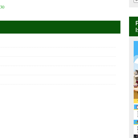
B
 30