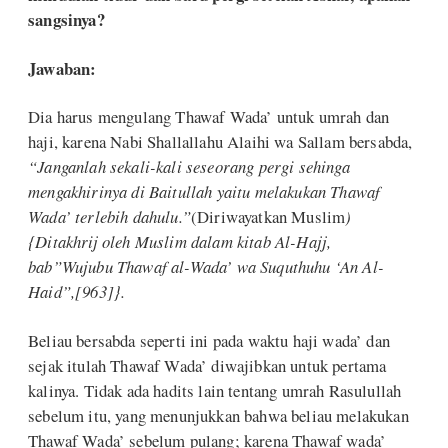
sangsinya?
Jawaban:
Dia harus mengulang Thawaf Wada’ untuk umrah dan
haji, karena Nabi Shallallahu Alaihi wa Sallam bersabda,
“Janganlah sekali-kali seseorang pergi sehinga
mengakhirinya di Baitullah yaitu melakukan Thawaf
Wada’ terlebih dahulu.”
(Diriwayatkan Muslim
)
{Ditakhrij oleh Muslim dalam kitab Al-Hajj,
bab”Wujubu Thawaf al-Wada’ wa Suquthuhu ‘An Al-
Haid”,[963]}.
Beliau bersabda seperti ini pada waktu haji wada’ dan
sejak itulah Thawaf Wada’ diwajibkan untuk pertama
kalinya. Tidak ada hadits lain tentang umrah Rasulullah
sebelum itu, yang menunjukkan bahwa beliau melakukan
Thawaf Wada’ sebelum pulang; karena Thawaf wada’