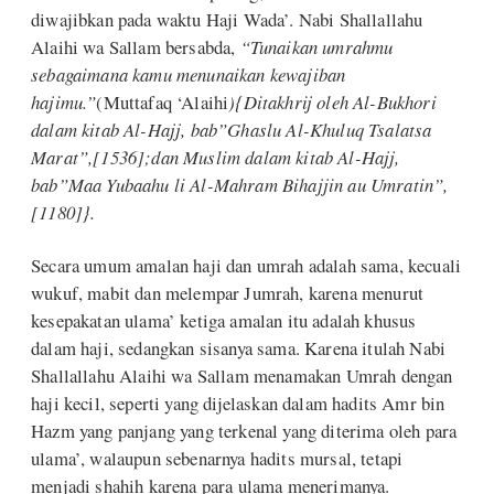
diwajibkan pada waktu Haji Wada’. Nabi Shallallahu
Alaihi wa Sallam bersabda,
“Tunaikan umrahmu
sebagaimana kamu menunaikan kewajiban
hajimu.”
(Muttafaq ‘Alaihi
){Ditakhrij oleh Al-Bukhori
dalam kitab Al-Hajj, bab”Ghaslu Al-Khuluq Tsalatsa
Marat”,[1536];dan Muslim dalam kitab Al-Hajj,
bab”Maa Yubaahu li Al-Mahram Bihajjin au Umratin”,
[1180]}.
Secara umum amalan haji dan umrah adalah sama, kecuali
wukuf, mabit dan melempar Jumrah, karena menurut
kesepakatan ulama’ ketiga amalan itu adalah khusus
dalam haji, sedangkan sisanya sama. Karena itulah Nabi
Shallallahu Alaihi wa Sallam menamakan Umrah dengan
haji kecil, seperti yang dijelaskan dalam hadits Amr bin
Hazm yang panjang yang terkenal yang diterima oleh para
ulama’, walaupun sebenarnya hadits mursal, tetapi
menjadi shahih karena para ulama menerimanya.