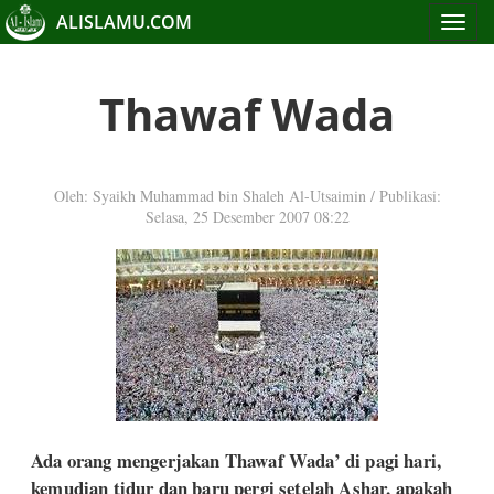
ALISLAMU.COM
Toggle
navigat
Thawaf Wada
Oleh: Syaikh Muhammad bin Shaleh Al-Utsaimin
/
Publikasi:
Selasa, 25 Desember 2007 08:22
Ada orang mengerjakan Thawaf Wada’ di pagi hari,
kemudian tidur dan baru pergi setelah Ashar, apakah