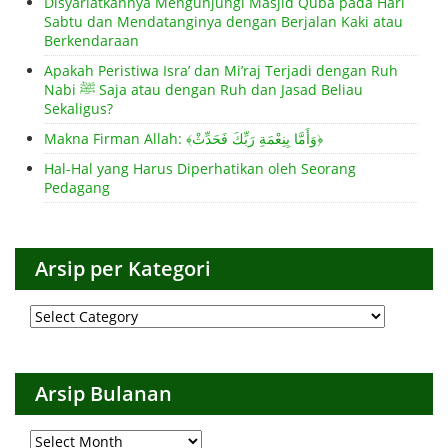
Disyariatkannya Mengunjungi Masjid Quba pada Hari
Sabtu dan Mendatanginya dengan Berjalan Kaki atau
Berkendaraan
Apakah Peristiwa Isra’ dan Mi’raj Terjadi dengan Ruh
Nabi ﷺ Saja atau dengan Ruh dan Jasad Beliau
Sekaligus?
Makna Firman Allah: ﴾وَأَمَّا بِنِعْمَةِ رَبِّكَ فَحَدِّثْ﴿
Hal-Hal yang Harus Diperhatikan oleh Seorang
Pedagang
Arsip per Kategori
Arsip
per
Kategori
Arsip Bulanan
Arsip