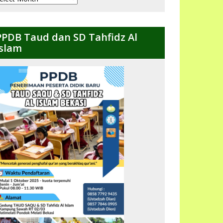
ulanan
PPDB Taud dan SD Tahfidz Al
Islam