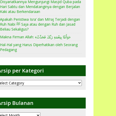
Disyariatkannya Mengunjungi Masjid Quba pada
Hari Sabtu dan Mendatanginya dengan Berjalan
Kaki atau Berkendaraan
Apakah Peristiwa Isra’ dan Mi’raj Terjadi dengan
Ruh Nabi ﷺ Saja atau dengan Ruh dan Jasad
Beliau Sekaligus?
Makna Firman Allah: ﴾وَأَمَّا بِنِعْمَةِ رَبِّكَ فَحَدِّثْ﴿
Hal-Hal yang Harus Diperhatikan oleh Seorang
Pedagang
Arsip per Kategori
sip
er
ategori
Arsip Bulanan
sip