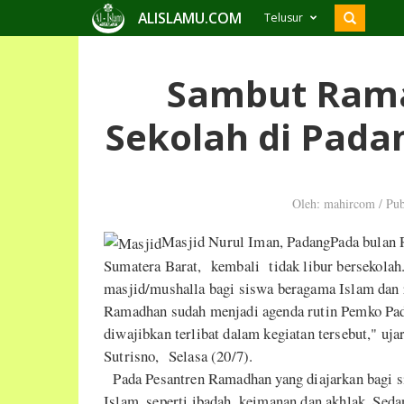
ALISLAMU.COM
Telusur
Sambut Rama
Sekolah di Pada
Oleh: mahircom
/
Pub
Masjid Nurul Iman, PadangPada bulan R
Sumatera Barat, kembali tidak libur bersekolah.
masjid/mushalla bagi siswa beragama Islam dan
Ramadhan sudah menjadi agenda rutin Pemko Padan
diwajibkan terlibat dalam kegiatan tersebut," u
Sutrisno, Selasa (20/7).
Pada Pesantren Ramadhan yang diajarkan bagi s
Islam, seperti ibadah, keimanan dan akhlak. Se