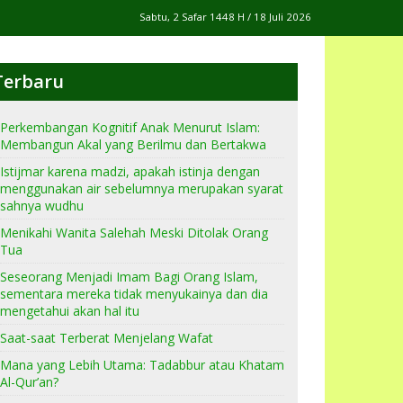
Sabtu, 2 Safar 1448 H / 18 Juli 2026
Terbaru
Perkembangan Kognitif Anak Menurut Islam:
Membangun Akal yang Berilmu dan Bertakwa
Istijmar karena madzi, apakah istinja dengan
menggunakan air sebelumnya merupakan syarat
sahnya wudhu
Menikahi Wanita Salehah Meski Ditolak Orang
Tua
Seseorang Menjadi Imam Bagi Orang Islam,
sementara mereka tidak menyukainya dan dia
mengetahui akan hal itu
Saat-saat Terberat Menjelang Wafat
Mana yang Lebih Utama: Tadabbur atau Khatam
Al-Qur’an?