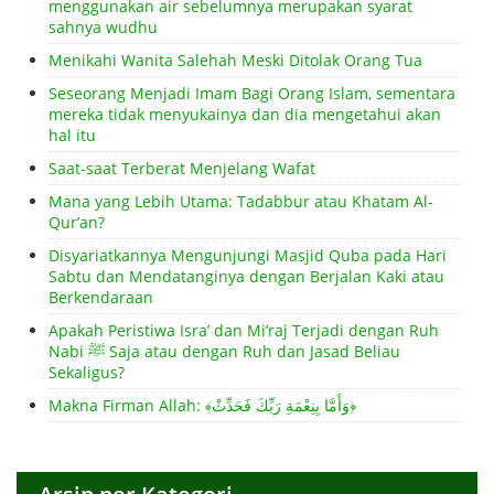
menggunakan air sebelumnya merupakan syarat
sahnya wudhu
Menikahi Wanita Salehah Meski Ditolak Orang Tua
Seseorang Menjadi Imam Bagi Orang Islam, sementara
mereka tidak menyukainya dan dia mengetahui akan
hal itu
Saat-saat Terberat Menjelang Wafat
Mana yang Lebih Utama: Tadabbur atau Khatam Al-
Qur’an?
Disyariatkannya Mengunjungi Masjid Quba pada Hari
Sabtu dan Mendatanginya dengan Berjalan Kaki atau
Berkendaraan
Apakah Peristiwa Isra’ dan Mi’raj Terjadi dengan Ruh
Nabi ﷺ Saja atau dengan Ruh dan Jasad Beliau
Sekaligus?
Makna Firman Allah: ﴾وَأَمَّا بِنِعْمَةِ رَبِّكَ فَحَدِّثْ﴿