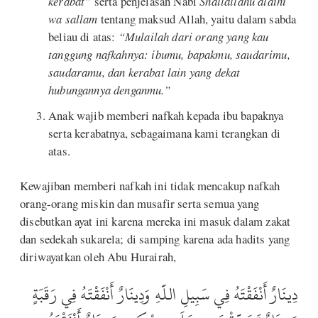
kerabat”
serta penjelasan Nabi
Shallallahu alaihi
wa sallam
tentang maksud Allah, yaitu dalam sabda
beliau di atas:
“Mulailah dari orang yang kau
tanggung nafkahnya: ibumu, bapakmu, saudarimu,
saudaramu, dan kerabat lain yang dekat
hubungannya denganmu.”
Anak wajib memberi nafkah kepada ibu bapaknya
serta kerabatnya, sebagaimana kami terangkan di
atas.
Kewajiban memberi nafkah ini tidak mencakup nafkah
orang-orang miskin dan musafir serta semua yang
disebutkan ayat ini karena mereka ini masuk dalam zakat
dan sedekah sukarela; di samping karena ada hadits yang
diriwayatkan oleh Abu Hurairah,
دِينَارٌ أَنْفَقْتَهُ فِي سَبِيلِ اللَّهِ وَدِينَارٌ أَنْفَقْتَهُ فِي رَقَبَةٍ