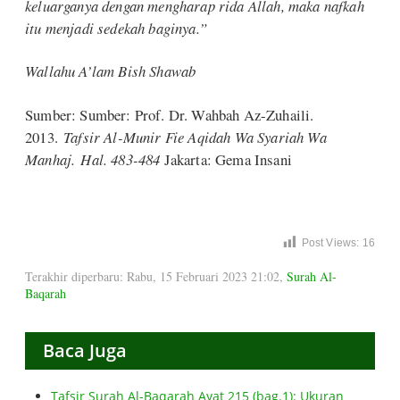
keluarganya dengan mengharap rida Allah, maka nafkah
itu menjadi sedekah baginya.”
Wallahu A’lam Bish Shawab
Sumber: Sumber: Prof. Dr. Wahbah Az-Zuhaili.
2013.
Tafsir Al-Munir Fie Aqidah Wa Syariah Wa
Manhaj. Hal. 483-484
Jakarta: Gema Insani
Post Views:
16
Terakhir diperbaru: Rabu, 15 Februari 2023 21:02
,
Surah Al-
Baqarah
Baca Juga
Tafsir Surah Al-Baqarah Ayat 215 (bag.1): Ukuran