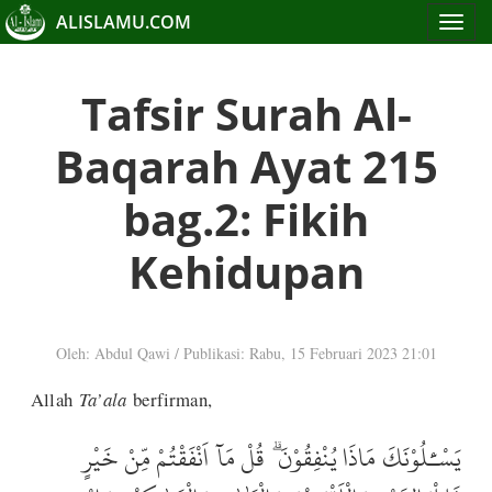
ALISLAMU.COM
Toggle
navigat
Tafsir Surah Al-
Baqarah Ayat 215
bag.2: Fikih
Kehidupan
Oleh: Abdul Qawi
/
Publikasi: Rabu, 15 Februari 2023 21:01
Allah
Ta’ala
berfirman,
يَسْـَٔلُوْنَكَ مَاذَا يُنْفِقُوْنَ ۗ قُلْ مَآ اَنْفَقْتُمْ مِّنْ خَيْرٍ