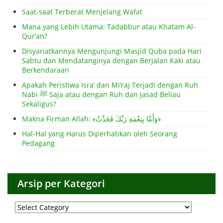
Saat-saat Terberat Menjelang Wafat
Mana yang Lebih Utama: Tadabbur atau Khatam Al-
Qur’an?
Disyariatkannya Mengunjungi Masjid Quba pada Hari
Sabtu dan Mendatanginya dengan Berjalan Kaki atau
Berkendaraan
Apakah Peristiwa Isra’ dan Mi’raj Terjadi dengan Ruh
Nabi ﷺ Saja atau dengan Ruh dan Jasad Beliau
Sekaligus?
Makna Firman Allah: ﴾وَأَمَّا بِنِعْمَةِ رَبِّكَ فَحَدِّثْ﴿
Hal-Hal yang Harus Diperhatikan oleh Seorang
Pedagang
Arsip per Kategori
Arsip
per