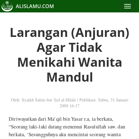
ALISLAMU.COM
Toggle
navigat
Larangan (Anjuran)
Agar Tidak
Menikahi Wanita
Mandul
Oleh: Syaikh Salim bin 'Ied al-Hilali
/
Publikasi: Sabtu, 31 Januari
2009 16:17
Diriwayatkan dari Ma’qil bin Yasar r.a, ia berkata,
“Seorang laki-laki datang menemui Rasulullah saw. dan
berkata, ‘Sesungguhnya aku mencintai seorang wanita