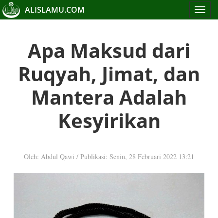
ALISLAMU.COM
Toggle
navigat
Apa Maksud dari
Ruqyah, Jimat, dan
Mantera Adalah
Kesyirikan
Oleh: Abdul Qawi
/
Publikasi: Senin, 28 Februari 2022 13:21