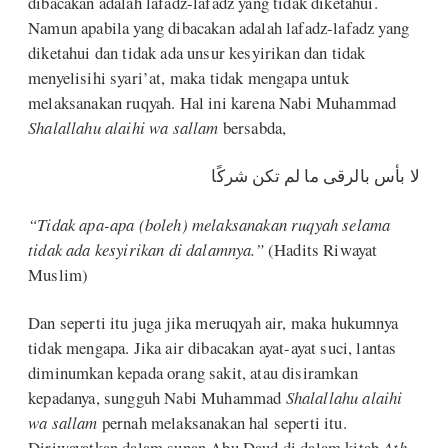
dibacakan adalah lafadz-lafadz yang tidak diketahui.
Namun apabila yang dibacakan adalah lafadz-lafadz yang
diketahui dan tidak ada unsur kesyirikan dan tidak
menyelisihi syari’at, maka tidak mengapa untuk
melaksanakan ruqyah. Hal ini karena Nabi Muhammad
Shalallahu alaihi wa sallam
bersabda,
لا بأس بالرقى ما لم تكن شركًا
“Tidak apa-apa (boleh) melaksanakan ruqyah selama
tidak ada kesyirikan di dalamnya.”
(Hadits Riwayat
Muslim)
Dan seperti itu juga jika meruqyah air, maka hukumnya
tidak mengapa. Jika air dibacakan ayat-ayat suci, lantas
diminumkan kepada orang sakit, atau disiramkan
kepadanya, sungguh Nabi Muhammad
Shalallahu alaihi
wa sallam
pernah melaksanakan hal seperti itu.
Diriwayatkan dalam sunan Abu Daud di dalam kitab
Ath-