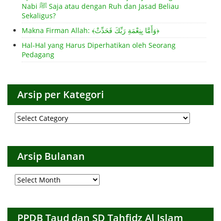
Nabi ﷺ Saja atau dengan Ruh dan Jasad Beliau
Sekaligus?
Makna Firman Allah: ﴾وَأَمَّا بِنِعْمَةِ رَبِّكَ فَحَدِّثْ﴿
Hal-Hal yang Harus Diperhatikan oleh Seorang
Pedagang
Arsip per Kategori
Arsip
per
Kategori
Arsip Bulanan
Arsip
Bulanan
PPDB Taud dan SD Tahfidz Al Islam