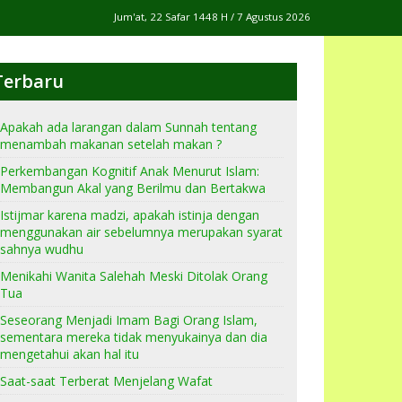
Jum'at, 22 Safar 1448 H / 7 Agustus 2026
Terbaru
Apakah ada larangan dalam Sunnah tentang
menambah makanan setelah makan ?
Perkembangan Kognitif Anak Menurut Islam:
Membangun Akal yang Berilmu dan Bertakwa
Istijmar karena madzi, apakah istinja dengan
menggunakan air sebelumnya merupakan syarat
sahnya wudhu
Menikahi Wanita Salehah Meski Ditolak Orang
Tua
Seseorang Menjadi Imam Bagi Orang Islam,
sementara mereka tidak menyukainya dan dia
mengetahui akan hal itu
Saat-saat Terberat Menjelang Wafat