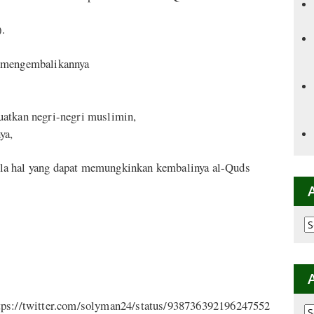
.
i mengembalikannya
uatkan negri-negri muslimin,
ya,
la hal yang dapat memungkinkan kembalinya al-Quds
Ar
p
K
ttps://twitter.com/solyman24/status/938736392196247552
Ar