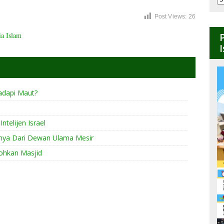
B
Post Views:
26
a Islam
dapi Maut?
ntelijen Israel
nya Dari Dewan Ulama Mesir
ohkan Masjid