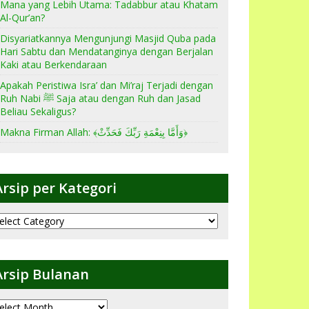
Mana yang Lebih Utama: Tadabbur atau Khatam
Al-Qur’an?
Disyariatkannya Mengunjungi Masjid Quba pada
Hari Sabtu dan Mendatanginya dengan Berjalan
Kaki atau Berkendaraan
Apakah Peristiwa Isra’ dan Mi’raj Terjadi dengan
Ruh Nabi ﷺ Saja atau dengan Ruh dan Jasad
Beliau Sekaligus?
Makna Firman Allah: ﴾وَأَمَّا بِنِعْمَةِ رَبِّكَ فَحَدِّثْ﴿
Arsip per Kategori
sip
er
ategori
Arsip Bulanan
sip