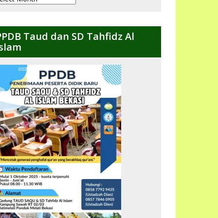
ulanan
PPDB Taud dan SD Tahfidz Al
Islam