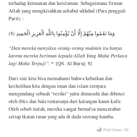
terhadap keimanan dan keislaman. Sebagaimana firman
Allah yang mengkisahkan ashabul ukhdud (Para penggali
Parit) :
وَمَا نَقَمُوا مِنْهُمْ إِلَّا أَنْ يُؤْمِنُوا بِاللَّهِ الْعَزِيزِ الْحَمِيدِ (8)
“Dan mereka menyiksa orang-orang mukmin itu hanya
karena mereka beriman kepada Allah Yang Maha Perkasa
lagi Maha Terpuji”.
* [QS. Al Buruj: 8]
Dari sini kita bisa memahami bahwa kebaikan dan
kesholihan kita dengan iman dan islam ternyata
mengundang sebuah “resiko” yaitu dimusuhi dan dibenci
oleh iblis dan bala tentaranya dari kalangan kaum kafir.
Oleh sebab itulah, mereka sangat bernafsu mencerabut
setiap ikatan iman yang ada di dada seorang hamba.
Post Views:
50