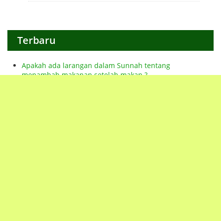
Terbaru
Apakah ada larangan dalam Sunnah tentang
menambah makanan setelah makan ?
Perkembangan Kognitif Anak Menurut Islam:
Membangun Akal yang Berilmu dan Bertakwa
Istijmar karena madzi, apakah istinja dengan
menggunakan air sebelumnya merupakan syarat
sahnya wudhu
Menikahi Wanita Salehah Meski Ditolak Orang Tua
Seseorang Menjadi Imam Bagi Orang Islam, sementara
mereka tidak menyukainya dan dia mengetahui akan
hal itu
Saat-saat Terberat Menjelang Wafat
Mana yang Lebih Utama: Tadabbur atau Khatam Al-
Qur’an?