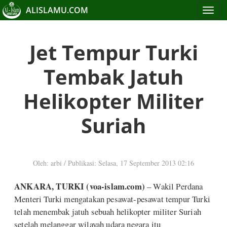
ALISLAMU.COM
Toggle
navigat
Jet Tempur Turki
Tembak Jatuh
Helikopter Militer
Suriah
Oleh: arbi
/
Publikasi: Selasa, 17 September 2013 02:16
ANKARA, TURKI (voa-islam.com)
– Wakil Perdana
Menteri Turki mengatakan pesawat-pesawat tempur Turki
telah menembak jatuh sebuah helikopter militer Suriah
setelah melanggar wilayah udara negara itu