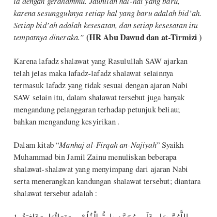
ia dengan gerahammu. Jauhilah hal-hal yang baru,
karena sesungguhnya setiap hal yang baru adalah bid’ah.
Setiap bid’ah adalah kesesatan, dan setiap kesesatan itu
(HR Abu Dawud dan at-Tirmizi )
tempatnya dineraka.”
Karena lafadz shalawat yang Rasulullah SAW ajarkan
telah jelas maka lafadz-lafadz shalawat selainnya
termasuk lafadz yang tidak sesuai dengan ajaran Nabi
SAW selain itu, dalam shalawat tersebut juga banyak
mengandung pelanggaran terhadap petunjuk beliau;
bahkan mengandung kesyirikan .
Dalam kitab “
Manhaj al-Firqah an-Najiyah
” Syaikh
Muhammad bin Jamil Zainu menuliskan beberapa
shalawat-shalawat yang menyimpang dari ajaran Nabi
serta menerangkan kandungan shalawat tersebut; diantara
shalawat tersebut adalah :
1. اللَّهُمَّ صَلِ عَلَى مُحَمَّدٍ طِبُّ الْقُلُوْبِ وَدَوَائُهَا، وَعَافِيَةُ