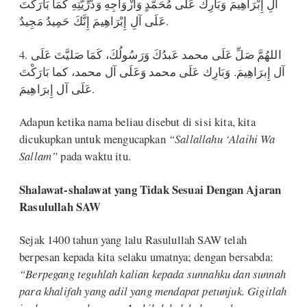
آلِ إِبْرَاهِيمَ وَبَارِكْ عَلَى مُحَمَّدٍ وَأَزْوَاجِهِ وَذُرِّيَّتِهِ كَمَا بَارَكْتَ
عَلَى آلِ إِبْرَاهِيمَ إِنَّكَ حَمِيدٌ مَجِيدٌ.
4. اللهُمَّ صَلِّ عَلَى محمد عَبدُكَ وَرَسُولُكَ، كَمَا صَليَّتَ عَلَى
آل إِبرَاهِيمَ. وَبَارِك عَلَى محمد وَعَلَى آل محمد، كما بَارَكْتَ
عَلَى آل إِبرَاهِيمَ.
Adapun ketika nama beliau disebut di sisi kita, kita
dicukupkan untuk mengucapkan
“Sallallahu ‘Alaihi Wa
Sallam”
pada waktu itu.
Shalawat-shalawat yang Tidak Sesuai Dengan Ajaran
Rasulullah SAW
Sejak 1400 tahun yang lalu Rasulullah SAW telah
berpesan kepada kita selaku umatnya; dengan bersabda:
“Berpegang teguhlah kalian kepada sunnahku dan sunnah
para khalifah yang adil yang mendapat petunjuk. Gigitlah