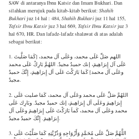
SAW di antaranya Ibnu Katsir dan Imam Bukhari. Dan
silahkan merujuk pada kitab-kitab berikut:
Shahih
Bukhari
juz 14 hal : 484,
Shahih Bukhari
juz 11 hal 155,
Tafsir Ibnu Katsir
juz 3 hal 669,
Tafsir Ibnu Katsir
juz 3
hal 670, HR. Dan lafadz-lafadz shalawat di atas adalah
sebagai berikut:
1. اللهم صَلِّ عَلَى محمد، وعَلَى آل محمد، [كَمَا صَلَّيتَ
عَلَى آل إِبرَاهِيمَ، إنك حميدٌ مجيدٌ. اللهُمَّ بَارِكْ عَلَى محمد
وعَلَى آل محمد] كَمَا بَارَكْتَ عَلَى آل إِبرَاهِيمَ، إِنَّكَ حميدٌ
مجيدٌ.
2. اللهُمَّ صَلِّ عَلَى محمد وعَلَى آل محمد، كَمَا صليت عَلَى
إِبرَاهِيمَ وعَلَى آل إِبرَاهِيمَ، إنك حميدٌ مجيدٌ. وبَارِك عَلَى
محمد وعَلَى آل محمد، كَماَ بَارَكْتَ عَلَى إِبرَاهِيمَ وعَلَى آل
إِبرَاهِيمَ. إِنَّكَ حميدٌ مجيدٌ.
3. اللَّهُمَّ صَلِّ عَلَى مُحَمَّدٍ وَأَزْوَاجِهِ وَذُرِّيَّتِهِ كَمَا صَلَّيْتَ عَلَى