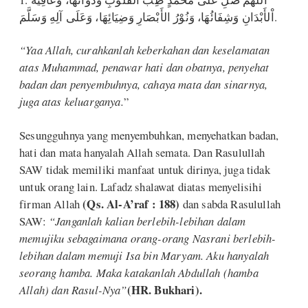
اْلأَبْدَانِ وَشِفَائُهَا، وَنُوْرُ الأَبْصَارِ وَضِيَائِهَا، وَعَلَى آلِهِ وَسَلَّمَ.
“Yaa Allah, curahkanlah keberkahan dan keselamatan
atas Muhammad, penawar hati dan obatnya, penyehat
badan dan penyembuhnya, cahaya mata dan sinarnya,
juga atas keluarganya.
”
Sesungguhnya yang menyembuhkan, menyehatkan badan,
hati dan mata hanyalah Allah semata. Dan Rasulullah
SAW tidak memiliki manfaat untuk dirinya, juga tidak
untuk orang lain. Lafadz shalawat diatas menyelisihi
(Qs. Al-A’raf : 188)
firman Allah
dan sabda Rasulullah
SAW:
“Janganlah kalian berlebih-lebihan dalam
memujiku sebagaimana orang-orang Nasrani berlebih-
lebihan dalam memuji Isa bin Maryam. Aku hanyalah
seorang hamba. Maka katakanlah Abdullah (hamba
(HR. Bukhari).
Allah) dan Rasul-Nya”