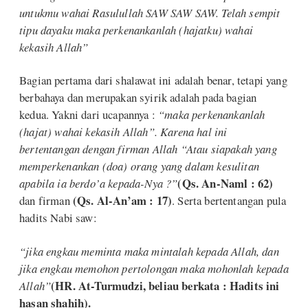
untukmu wahai Rasulullah SAW SAW SAW. Telah sempit
tipu dayaku maka perkenankanlah (hajatku) wahai
kekasih Allah”
Bagian pertama dari shalawat ini adalah benar, tetapi yang
berbahaya dan merupakan syirik adalah pada bagian
kedua. Yakni dari ucapannya :
“maka perkenankanlah
(hajat) wahai kekasih Allah”. Karena hal ini
bertentangan dengan firman Allah “Atau siapakah yang
memperkenankan (doa) orang yang dalam kesulitan
(Qs. An-Naml : 62)
apabila ia berdo’a kepada-Nya ?”
(Qs. Al-An’am : 17)
dan firman
. Serta bertentangan pula
hadits Nabi saw:
“jika engkau meminta maka mintalah kepada Allah, dan
jika engkau memohon pertolongan maka mohonlah kepada
(HR. At-Turmudzi, beliau berkata : Hadits ini
Allah”
hasan shahih).