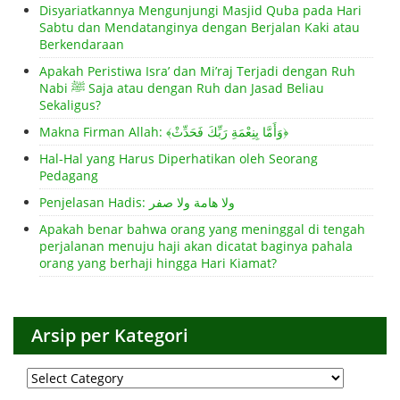
Disyariatkannya Mengunjungi Masjid Quba pada Hari
Sabtu dan Mendatanginya dengan Berjalan Kaki atau
Berkendaraan
Apakah Peristiwa Isra’ dan Mi’raj Terjadi dengan Ruh
Nabi ﷺ Saja atau dengan Ruh dan Jasad Beliau
Sekaligus?
Makna Firman Allah: ﴾وَأَمَّا بِنِعْمَةِ رَبِّكَ فَحَدِّثْ﴿
Hal-Hal yang Harus Diperhatikan oleh Seorang
Pedagang
Penjelasan Hadis: ولا هامة ولا صفر
Apakah benar bahwa orang yang meninggal di tengah
perjalanan menuju haji akan dicatat baginya pahala
orang yang berhaji hingga Hari Kiamat?
Arsip per Kategori
Arsip
per