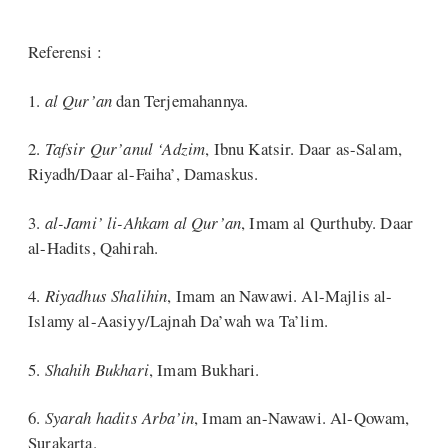
Referensi :
1.
al Qur’an
dan Terjemahannya.
2.
Tafsir Qur’anul ‘Adzim
, Ibnu Katsir. Daar as-Salam,
Riyadh/Daar al-Faiha’, Damaskus.
3.
al-Jami’ li-Ahkam al Qur’an
, Imam al Qurthuby. Daar
al-Hadits, Qahirah.
4.
Riyadhus Shalihin
, Imam an Nawawi. Al-Majlis al-
Islamy al-Aasiyy/Lajnah Da’wah wa Ta’lim.
5.
Shahih Bukhari
, Imam Bukhari.
6.
Syarah hadits Arba’in
, Imam an-Nawawi. Al-Qowam,
Surakarta.