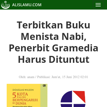
ALISLAMU.COM
Toggle
navigat
Terbitkan Buku
Menista Nabi,
Penerbit Gramedia
Harus Dituntut
Oleh: anam
/
Publikasi: Jum'at, 15 Juni 2012 02:01