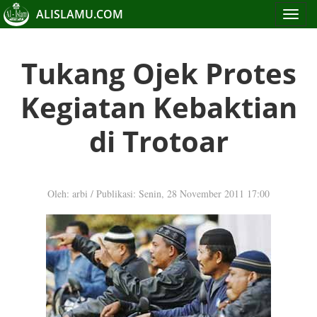
ALISLAMU.COM
Toggle
navigat
Tukang Ojek Protes
Kegiatan Kebaktian
di Trotoar
Oleh: arbi
/
Publikasi: Senin, 28 November 2011 17:00