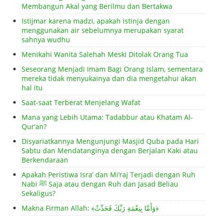
Membangun Akal yang Berilmu dan Bertakwa
Istijmar karena madzi, apakah istinja dengan
menggunakan air sebelumnya merupakan syarat
sahnya wudhu
Menikahi Wanita Salehah Meski Ditolak Orang Tua
Seseorang Menjadi Imam Bagi Orang Islam, sementara
mereka tidak menyukainya dan dia mengetahui akan
hal itu
Saat-saat Terberat Menjelang Wafat
Mana yang Lebih Utama: Tadabbur atau Khatam Al-
Qur’an?
Disyariatkannya Mengunjungi Masjid Quba pada Hari
Sabtu dan Mendatanginya dengan Berjalan Kaki atau
Berkendaraan
Apakah Peristiwa Isra’ dan Mi’raj Terjadi dengan Ruh
Nabi ﷺ Saja atau dengan Ruh dan Jasad Beliau
Sekaligus?
Makna Firman Allah: ﴾وَأَمَّا بِنِعْمَةِ رَبِّكَ فَحَدِّثْ﴿