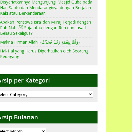
Disyariatkannya Mengunjungi Masjid Quba pada
Hari Sabtu dan Mendatanginya dengan Berjalan
Kaki atau Berkendaraan
Apakah Peristiwa Isra’ dan Mi’raj Terjadi dengan
Ruh Nabi ﷺ Saja atau dengan Ruh dan Jasad
Beliau Sekaligus?
Makna Firman Allah: ﴾وَأَمَّا بِنِعْمَةِ رَبِّكَ فَحَدِّثْ﴿
Hal-Hal yang Harus Diperhatikan oleh Seorang
Pedagang
Arsip per Kategori
sip
er
ategori
Arsip Bulanan
sip