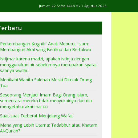
Jum'at, 22 Safar 1448 H / 7 Agustus 2026
Terbaru
Perkembangan Kognitif Anak Menurut Islam:
Membangun Akal yang Berilmu dan Bertakwa
Istijmar karena madzi, apakah istinja dengan
menggunakan air sebelumnya merupakan syarat
sahnya wudhu
Menikahi Wanita Salehah Meski Ditolak Orang
Tua
Seseorang Menjadi Imam Bagi Orang Islam,
sementara mereka tidak menyukainya dan dia
mengetahui akan hal itu
Saat-saat Terberat Menjelang Wafat
Mana yang Lebih Utama: Tadabbur atau Khatam
Al-Qur’an?