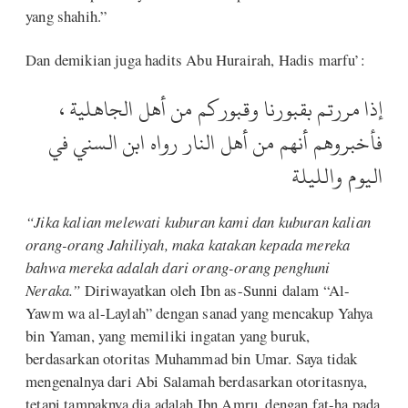
yang shahih.”
Dan demikian juga hadits Abu Hurairah, Hadis marfu’:
إذا مررتم بقبورنا وقبوركم من أهل الجاهلية ،
فأخبروهم أنهم من أهل النار رواه ابن السني في
اليوم والليلة
“Jika kalian melewati kuburan kami dan kuburan kalian
orang-orang Jahiliyah, maka katakan kepada mereka
bahwa mereka adalah dari orang-orang penghuni
Neraka.”
Diriwayatkan oleh Ibn as-Sunni dalam “Al-
Yawm wa al-Laylah” dengan sanad yang mencakup Yahya
bin Yaman, yang memiliki ingatan yang buruk,
berdasarkan otoritas Muhammad bin Umar. Saya tidak
mengenalnya dari Abi Salamah berdasarkan otoritasnya,
tetapi tampaknya dia adalah Ibn Amru, dengan fat-ha pada