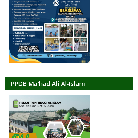
PPDB Ma’had Ali Al-Islam