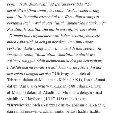
begini. Nah, dimanakah ia? Beliau bersabda, “Di
neraka”.Ia (Ibnu Umar) berkata, “Seakan-akan orang
badui itu bersedih karena hal itu. Kemudian orang itu
bertanya lagi, “Wahai Rasulullah, dimanakah bapakmu?”
Rasulullah -Shallallahu alaihi wa sallam- bersabda,
“Dimana pun engkau melewati kubur seorang musyrik,
maka kabarilah ia dengan neraka”. Ia (Ibnu Umar
berkata, “Lalu orang badui itu masuk Islam setelah itu
seraya berkata, “Rasulullah -Shallallahu alaihi wa
sallam- sungguh telah membebaniku dengan kepayahan;
tidaklah aku melewati sebuah kubur orang kafir, kecuali
aku kabari dengan neraka.”
Diriwayatkan oleh al-
Tabarani dalam al-Mu`jam al-Kabir (1/191), Ibn al-Sunni
dalam `Amal al-Yawm wa’l-Laylah (588), dan al-Dhiya’
al-Maqdisi dalam al-Ahadith al-Mukhtara dengan sinad
shahih. Al-Haythami (1/117-118) mengatakan:
“Diriwayatkan oleh al-Bazzar dan al-Tabarani di al-Kabir,
dan rantai perawinya adalah rantai perawi hadits-hadits