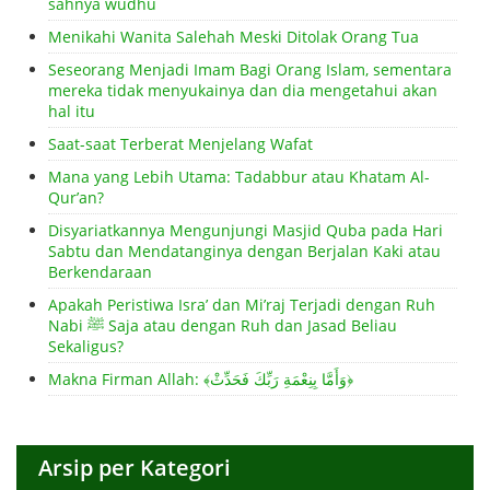
sahnya wudhu
Menikahi Wanita Salehah Meski Ditolak Orang Tua
Seseorang Menjadi Imam Bagi Orang Islam, sementara
mereka tidak menyukainya dan dia mengetahui akan
hal itu
Saat-saat Terberat Menjelang Wafat
Mana yang Lebih Utama: Tadabbur atau Khatam Al-
Qur’an?
Disyariatkannya Mengunjungi Masjid Quba pada Hari
Sabtu dan Mendatanginya dengan Berjalan Kaki atau
Berkendaraan
Apakah Peristiwa Isra’ dan Mi’raj Terjadi dengan Ruh
Nabi ﷺ Saja atau dengan Ruh dan Jasad Beliau
Sekaligus?
Makna Firman Allah: ﴾وَأَمَّا بِنِعْمَةِ رَبِّكَ فَحَدِّثْ﴿
Arsip per Kategori