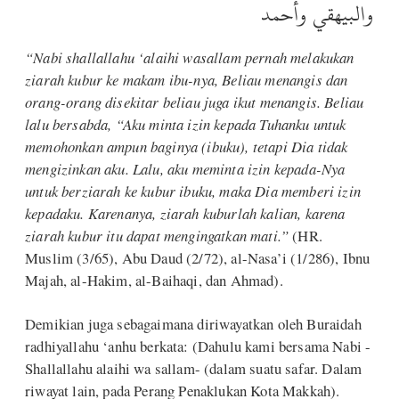
والبيهقي وأحمد
“Nabi shallallahu ‘alaihi wasallam pernah melakukan
ziarah kubur ke makam ibu-nya, Beliau menangis dan
orang-orang disekitar beliau juga ikut menangis. Beliau
lalu bersabda, “Aku minta izin kepada Tuhanku untuk
memohonkan ampun baginya (ibuku), tetapi Dia tidak
mengizinkan aku. Lalu, aku meminta izin kepada-Nya
untuk berziarah ke kubur ibuku, maka Dia memberi izin
kepadaku. Karenanya, ziarah kuburlah kalian, karena
ziarah kubur itu dapat mengingatkan mati.”
(HR.
Muslim (3/65), Abu Daud (2/72), al-Nasa’i (1/286), Ibnu
Majah, al-Hakim, al-Baihaqi, dan Ahmad).
Demikian juga sebagaimana diriwayatkan oleh Buraidah
radhiyallahu ‘anhu berkata: (Dahulu kami bersama Nabi -
Shallallahu alaihi wa sallam- (dalam suatu safar. Dalam
riwayat lain, pada Perang Penaklukan Kota Makkah).