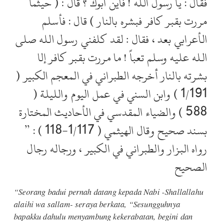
فقال : يا رسول الله ! فأين أبوك ؟ قال : ( حيثما
مررت بقبر كافر فبشره بالنار ) قال : فأسلم
الأعرابي بعد ، فقال : لقد كلفني رسول الله صلى
الله عليه وسلم تعباً ! ما مررت بقبر كافر إلا
بشرته بالنار أخرجه الطبراني في المعجم الكبير (
1/191 ) وابن السني في عمل اليوم والليلة (
588 ) والضياء المقدسي في الأحاديث المختارة
بسند صحيح وقال الهيثمي ( 1/117-118 ) : ”
رواه البزار والطبراني في الكبير ، ورجاله رجال
الصحيح
“Seorang badui pernah datang kepada Nabi -Shallallahu
alaihi wa sallam- seraya berkata, “Sesungguhnya
bapakku dahulu menyambung kekerabatan, begini dan