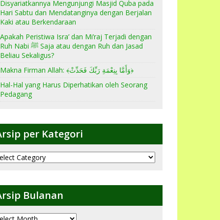
Disyariatkannya Mengunjungi Masjid Quba pada
Hari Sabtu dan Mendatanginya dengan Berjalan
Kaki atau Berkendaraan
Apakah Peristiwa Isra’ dan Mi’raj Terjadi dengan
Ruh Nabi ﷺ Saja atau dengan Ruh dan Jasad
Beliau Sekaligus?
Makna Firman Allah: ﴾وَأَمَّا بِنِعْمَةِ رَبِّكَ فَحَدِّثْ﴿
Hal-Hal yang Harus Diperhatikan oleh Seorang
Pedagang
Arsip per Kategori
sip
er
ategori
Arsip Bulanan
sip