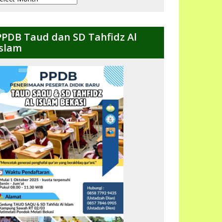
ulanan
PPDB Taud dan SD Tahfidz Al
Islam