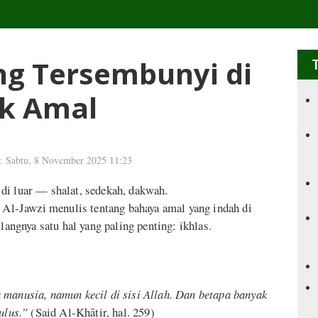
ng Tersembunyi di
ik Amal
i: Sabtu, 8 November 2025 11:23
di luar — shalat, sedekah, dakwah.
n Al-Jawzi menulis tentang bahaya amal yang indah di
langnya satu hal yang paling penting: ikhlas.
 manusia, namun kecil di sisi Allah. Dan betapa banyak
ulus.”
(Ṣaid Al-Khāṭir, hal. 259)