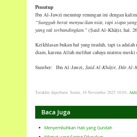
Penutup
Ibn Al-Jawzi menutup renungan ini dengan kali
“Sungguh berat menyucikan niat, tapi siapa ya
yang tak terbandingkan.”
(Ṣaid Al-Khāṭir, hal. 2
Keikhlasan bukan hal yang mudah, tapi ia adalah
diam, karena Allah melihat cahaya niatmu meski 
Sumber: Ibn Al-Jawzi,
Ṣaid Al-Khāṭir, Dār Al-M
Terakhir diperbaru: Senin, 10 November 2025 10:03
,
Akhl
Baca Juga
Menyembuhkan Hati yang Gundah
Nikmat yang Sering Dilupakan