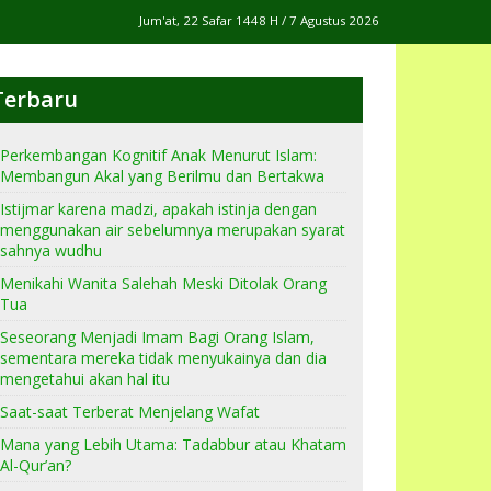
Jum'at, 22 Safar 1448 H / 7 Agustus 2026
Terbaru
Perkembangan Kognitif Anak Menurut Islam:
Membangun Akal yang Berilmu dan Bertakwa
Istijmar karena madzi, apakah istinja dengan
menggunakan air sebelumnya merupakan syarat
sahnya wudhu
Menikahi Wanita Salehah Meski Ditolak Orang
Tua
Seseorang Menjadi Imam Bagi Orang Islam,
sementara mereka tidak menyukainya dan dia
mengetahui akan hal itu
Saat-saat Terberat Menjelang Wafat
Mana yang Lebih Utama: Tadabbur atau Khatam
Al-Qur’an?