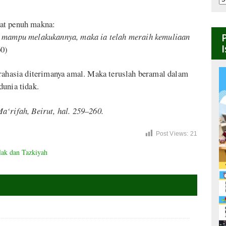
B
mat penuh makna:
ng mampu melakukannya, maka ia telah meraih kemuliaan
60)
 rahasia diterimanya amal. Maka teruslah beramal dalam
dunia tidak.
a‘rifah, Beirut, hal. 259–260.
Post Views:
21
ak dan Tazkiyah