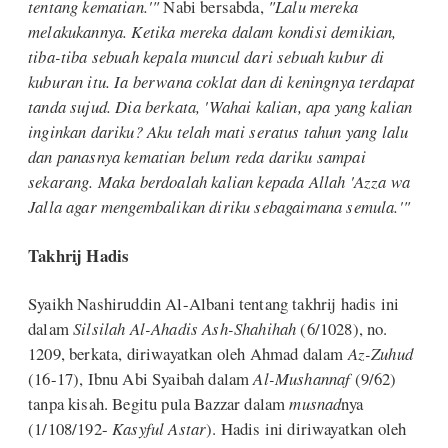
tentang kematian.'"
Nabi bersabda,
"Lalu mereka
melakukannya. Ketika mereka dalam kondisi demikian,
tiba-tiba sebuah kepala muncul dari sebuah kubur di
kuburan itu. Ia berwana coklat dan di keningnya terdapat
tanda sujud. Dia berkata, 'Wahai kalian, apa yang kalian
inginkan dariku? Aku telah mati seratus tahun yang lalu
dan panasnya kematian belum reda dariku sampai
sekarang. Maka berdoalah kalian kepada Allah 'Azza wa
Jalla agar mengembalikan diriku sebagaimana semula.'"
Takhrij Hadis
Syaikh Nashiruddin Al-Albani tentang takhrij hadis ini
dalam
Silsilah Al-Ahadis Ash-Shahihah
(6/1028), no.
1209, berkata, diriwayatkan oleh Ahmad dalam
Az-Zuhud
(16-17), Ibnu Abi Syaibah dalam
Al-Mushannaf
(9/62)
tanpa kisah. Begitu pula Bazzar dalam
musnad
nya
(1/108/192-
Kasyful Astar
). Hadis ini diriwayatkan oleh