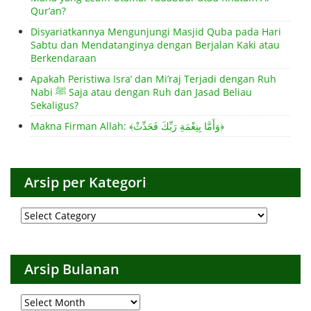
Qur’an?
Disyariatkannya Mengunjungi Masjid Quba pada Hari
Sabtu dan Mendatanginya dengan Berjalan Kaki atau
Berkendaraan
Apakah Peristiwa Isra’ dan Mi’raj Terjadi dengan Ruh
Nabi ﷺ Saja atau dengan Ruh dan Jasad Beliau
Sekaligus?
Makna Firman Allah: ﴾وَأَمَّا بِنِعْمَةِ رَبِّكَ فَحَدِّثْ﴿
Arsip per Kategori
Arsip
per
Kategori
Arsip Bulanan
Arsip