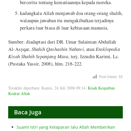
bercerita tentang kematiaannya kepada mereka.
kadangkala Allah menjawab doa orang-orang shalih,
walaupun jawaban itu mengakibatkan terjadinya
perkara luar biasa di luar kebiasaan manusia.
Sumber: diadaptasi dari DR. Umar Sulaiman Abdullah
Al-Asyqar,
Shahih Qashashin Nabawi
, atau
Ensklopedia
Kisah Shahih Sepanjang
Masa,
terj. Izzudin Karimi, Lc.
(Pustaka Yassir, 2008), hlm. 218-222.
Post Views:
55
Terakhir diperbaru: Kamis, 24 Juli 2008 09:14
,
Kisah Keajaiban
Kodrat Allah
Baca Juga
Suami Istri yang Kelaparan lalu Allah Memberikan