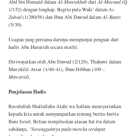
Abd bin Humaid dalam
Al-Muntakhab
dari
Al-Musnad
(Q
1/152) dengan lengkap. Begitu pula Waki' dalam
Az-
Zuhud
(1/280/56) dan Ibnu Abi Dawud dalam
Al-Baats
(5/30).
Ucapan yang pertama darinya mempunyai penguat dari
hadis Abu Hurairah secara marfu'.
Diriwayatkan oleh Abu Dawud (2/126), Thahawi dalam
Musykilil Atsar (1/40-41), Ibnu Hibban (109 –
Mawarid
).
Penjelasan Hadis
Rasulullah Shallallahu Alahi wa Sallam mensyariatkan
kepada kita untuk menyampaikan tentang berita-berita
Bani Israil. Beliau menjelaskan alasan hal itu dalam
sabdanya,
"Sesungguhnya pada mereka terdapat