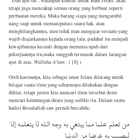
” Dan ayat ini , walaupun khusus untuk Bani Israel, akan
tetapi juga mencakup semua orang yang berbuat seperti
perbuatan mereka. Maka barang siapa yang mengambil
uang suap untuk memanipulasi suatu hak, atau
menghilangkannya, atau tidak mau mengajar sesuatu yang
wajib diajarkannya kepada orang lain, padahal itu menjadi
kewajibannya kecuali dengan meminta upah dari
pekerjaannya itu,maka sungguh termasuk dalam larangan
ayat di atas.
Wallahu A’lam
. ( [8] )
Oleh karenanya, kita sebagai umat Islam dilarang untuk
belajar suatu ilmu yang seharusnya dilakukan dengan
ikhlas, tetapi justru kita mencari ilmu tersebut demi
mencari keuntungan dunia yang sedikit itu. Dalam suatu
hadist Rosulullah saw pernah bersabda :
من تعلم علما مما يبتغي به وجه الله لا يتعلمه إلا
ليصيب به عرضا من الدنيا