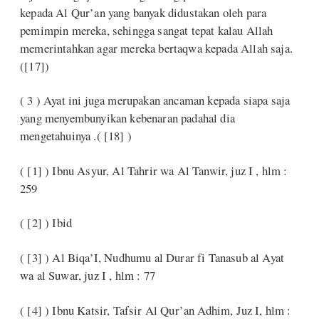
kepada Al Qur’an yang banyak didustakan oleh para
pemimpin mereka, sehingga sangat tepat kalau Allah
memerintahkan agar mereka bertaqwa kepada Allah saja.
([17])
( 3 ) Ayat ini juga merupakan ancaman kepada siapa saja
yang menyembunyikan kebenaran padahal dia
mengetahuinya .( [18] )
( [1] ) Ibnu Asyur, Al Tahrir wa Al Tanwir, juz I , hlm :
259
( [2] ) Ibid
( [3] ) Al Biqa’I, Nudhumu al Durar fi Tanasub al Ayat
wa al Suwar, juz I , hlm : 77
( [4] ) Ibnu Katsir, Tafsir Al Qur’an Adhim, Juz I, hlm :