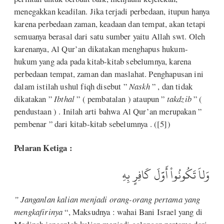
menegakkan keadilan. Jika terjadi perbedaan, itupun hanya
karena perbedaan zaman, keadaan dan tempat, akan tetapi
semuanya berasal dari satu sumber yaitu Allah swt. Oleh
karenanya, Al Qur’an dikatakan menghapus hukum-
hukum yang ada pada kitab-kitab sebelumnya, karena
perbedaan tempat, zaman dan maslahat. Penghapusan ini
dalam istilah ushul fiqh disebut ”
Naskh
” , dan tidak
dikatakan ”
Ibthal
” ( pembatalan ) ataupun ”
takdzib
” (
pendustaan ) . Inilah arti bahwa Al Qur’an merupakan ”
pembenar ” dari kitab-kitab sebelumnya . ([5])
Pelaran Ketiga :
وَلاَ تَكُونُواْ أَوَّلَ كَافِرٍ بِهِ
” Janganlan kalian menjadi orang-orang pertama yang
mengkafirinya
“, Maksudnya : wahai Bani Israel yang di