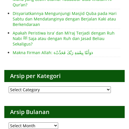
Qur’an?
Disyariatkannya Mengunjungi Masjid Quba pada Hari
Sabtu dan Mendatanginya dengan Berjalan Kaki atau
Berkendaraan
Apakah Peristiwa Isra’ dan Mi’raj Terjadi dengan Ruh
Nabi ﷺ Saja atau dengan Ruh dan Jasad Beliau
Sekaligus?
Makna Firman Allah: ﴾وَأَمَّا بِنِعْمَةِ رَبِّكَ فَحَدِّثْ﴿
Arsip per Kategori
Arsip
per
Kategori
Arsip Bulanan
Arsip