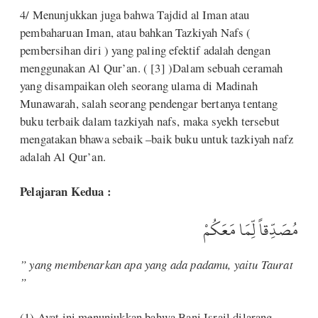
4/ Menunjukkan juga bahwa Tajdid al Iman atau
pembaharuan Iman, atau bahkan Tazkiyah Nafs (
pembersihan diri ) yang paling efektif adalah dengan
menggunakan Al Qur’an. ( [3] )Dalam sebuah ceramah
yang disampaikan oleh seorang ulama di Madinah
Munawarah, salah seorang pendengar bertanya tentang
buku terbaik dalam tazkiyah nafs, maka syekh tersebut
mengatakan bhawa sebaik –baik buku untuk tazkiyah nafz
adalah Al Qur’an.
Pelajaran Kedua :
مُصَدِّقاً لِّمَا مَعَكُمْ
” yang membenarkan apa yang ada padamu, yaitu Taurat
”
(1) Ayat ini menunjukkan bahwa Bani Israil dilarang