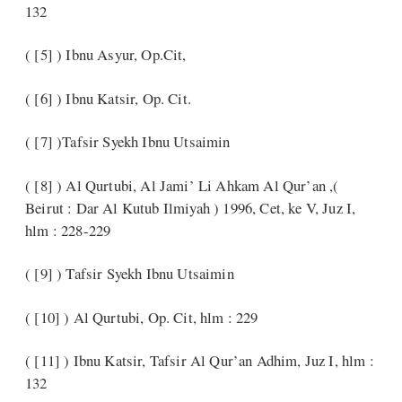
132
( [5] ) Ibnu Asyur, Op.Cit,
( [6] ) Ibnu Katsir, Op. Cit.
( [7] )Tafsir Syekh Ibnu Utsaimin
( [8] ) Al Qurtubi, Al Jami’ Li Ahkam Al Qur’an ,(
Beirut : Dar Al Kutub Ilmiyah ) 1996, Cet, ke V, Juz I,
hlm : 228-229
( [9] ) Tafsir Syekh Ibnu Utsaimin
( [10] ) Al Qurtubi, Op. Cit, hlm : 229
( [11] ) Ibnu Katsir, Tafsir Al Qur’an Adhim, Juz I, hlm :
132