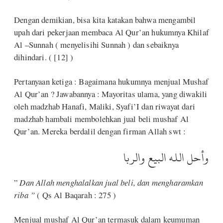
Dengan demikian, bisa kita katakan bahwa mengambil
upah dari pekerjaan membaca Al Qur’an hukumnya Khilaf
Al –Sunnah ( menyelisihi Sunnah ) dan sebaiknya
dihindari. ( [12] )
Pertanyaan ketiga : Bagaimana hukumnya menjual Mushaf
Al Qur’an ? Jawabannya : Mayoritas ulama, yang diwakili
oleh madzhab Hanafi, Maliki, Syafi’I dan riwayat dari
madzhab hambali membolehkan jual beli mushaf Al
Qur’an. Mereka berdalil dengan firman Allah swt :
وأحل الله البيع والربا
”
Dan Allah menghalalkan jual beli, dan mengharamkan
riba ”
( Qs Al Baqarah : 275 )
Menjual mushaf Al Qur’an termasuk dalam keumuman