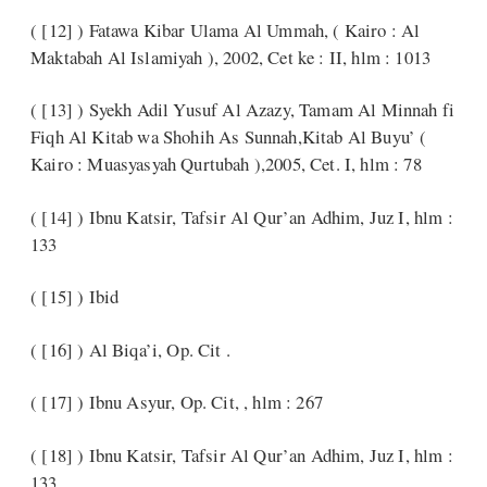
( [12] ) Fatawa Kibar Ulama Al Ummah, ( Kairo : Al
Maktabah Al Islamiyah ), 2002, Cet ke : II, hlm : 1013
( [13] ) Syekh Adil Yusuf Al Azazy, Tamam Al Minnah fi
Fiqh Al Kitab wa Shohih As Sunnah,Kitab Al Buyu’ (
Kairo : Muasyasyah Qurtubah ),2005, Cet. I, hlm : 78
( [14] ) Ibnu Katsir, Tafsir Al Qur’an Adhim, Juz I, hlm :
133
( [15] ) Ibid
( [16] ) Al Biqa’i, Op. Cit .
( [17] ) Ibnu Asyur, Op. Cit, , hlm : 267
( [18] ) Ibnu Katsir, Tafsir Al Qur’an Adhim, Juz I, hlm :
133