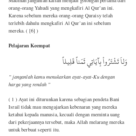
Madinah janganlah kalian menjadi golongan pertama dari
orang-orang Yahudi yang mengkafiri Al Qur’an ini.
Karena sebelum mereka orang-orang Quraisy telah
terlebih dahulu mengkafiri Al Qur’an ini sebelum
mereka. ( [6] )
Pelajaran Keempat
وَلاَ تَشْتَرُواْ بِآيَاتِي ثَمَناً قَلِيلاً
” janganlah kamu menukarkan ayat-ayat-Ku dengan
harga yang rendah ”
( 1 ) Ayat ini diturunkan karena sebagian pendeta Bani
Israil tidak mau mengajarkan kebenaran yang mereka
ketahui kepada manusia, kecuali dengan meminta uang
dari pekerjaannya tersebut, maka Allah melarang mereka
untuk berbuat seperti itu.