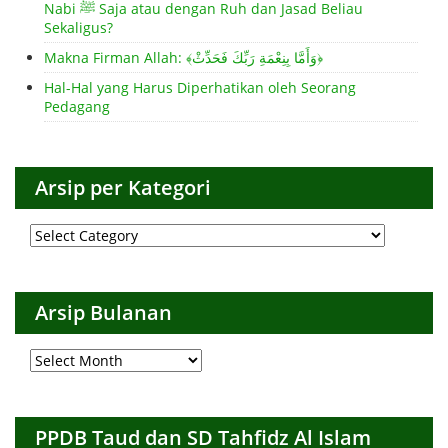
Nabi ﷺ Saja atau dengan Ruh dan Jasad Beliau
Sekaligus?
Makna Firman Allah: ﴾وَأَمَّا بِنِعْمَةِ رَبِّكَ فَحَدِّثْ﴿
Hal-Hal yang Harus Diperhatikan oleh Seorang
Pedagang
Arsip per Kategori
Arsip
per
Kategori
Arsip Bulanan
Arsip
Bulanan
PPDB Taud dan SD Tahfidz Al Islam