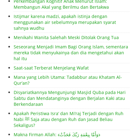
Perkembangan Kognitif Anak Menurut Islam:
Membangun Akal yang Berilmu dan Bertakwa
Istijmar karena madzi, apakah istinja dengan
menggunakan air sebelumnya merupakan syarat
sahnya wudhu
Menikahi Wanita Salehah Meski Ditolak Orang Tua
Seseorang Menjadi Imam Bagi Orang Islam, sementara
mereka tidak menyukainya dan dia mengetahui akan
hal itu
Saat-saat Terberat Menjelang Wafat
Mana yang Lebih Utama: Tadabbur atau Khatam Al-
Qur’an?
Disyariatkannya Mengunjungi Masjid Quba pada Hari
Sabtu dan Mendatanginya dengan Berjalan Kaki atau
Berkendaraan
Apakah Peristiwa Isra’ dan Mi’raj Terjadi dengan Ruh
Nabi ﷺ Saja atau dengan Ruh dan Jasad Beliau
Sekaligus?
Makna Firman Allah: ﴾وَأَمَّا بِنِعْمَةِ رَبِّكَ فَحَدِّثْ﴿