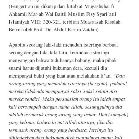
(Pengertian ini dikutip dari kitab al-Mugashshal fi
Ahkamil Mar-ah Wal Baitil Muslim Fisy Syari’atil
Islamiyah VIII: 320-321, terbitan Muassasah Risalah
Beirut oleh Prof. Dr. Abdul Karim Zaidan).
Apabila seorang laki-laki menuduh isterinya berbuat
serong dengan laki-laki lain, kemudian isterinya
menganggap bahwa tuduhannya bohong, maka pihak
suami harus dijatuhi hukuman dera, kecuali dia
mempunyai bukti yang kuat atau melakukan li’an.
“Dan
orang-orang yang menuduh isterinya (berzina), padahal
mereka tidak ada mempunyai saksi-saksi selain diri
mereka sendiri, Maka persaksian orang itu ialah empat
kali bersumpah dengan nama Allah, sesungguhnya dia
adalah termasuk orang-orang yang benar. Dan (sumpah)
yang kelima: bahwa la'nat Allah atasnya, jika dia
termasuk orang-orang yang berdusta. Istrinya itu
dihindarkan dari hukuman oleh sumpahnya empat kali