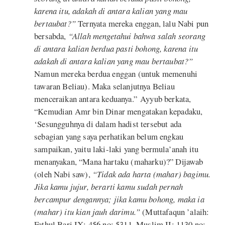
karena itu, adakah di antara kalian yang mau
bertaubat?”
Ternyata mereka enggan, lalu Nabi pun
bersabda,
“Allah mengetahui bahwa salah seorang
di antara kalian berdua pasti bohong, karena itu
adakah di antara kalian yang mau bertaubat?”
Namun mereka berdua enggan (untuk memenuhi
tawaran Beliau). Maka selanjutnya Beliau
menceraikan antara keduanya.” Ayyub berkata,
“Kemudian Amr bin Dinar mengatakan kepadaku,
‘Sesungguhnya di dalam hadist tersebut ada
sebagian yang saya perhatikan belum engkau
sampaikan, yaitu laki-laki yang bermula’anah itu
menanyakan, “Mana hartaku (maharku)?” Dijawab
(oleh Nabi saw),
“Tidak ada harta (mahar) bagimu.
Jika kamu jujur, berarti kamu sudah pernah
bercampur dengannya; jika kamu bohong, maka ia
(mahar) itu kian jauh darimu.”
(Muttafaqun ’alaih:
Fathul Bari IX: 456 no: 5311, Muslim II: 1130 no: