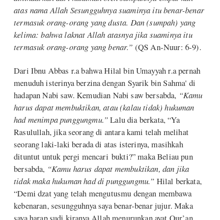
atas nama Allah Sesungguhnya suaminya itu benar-benar
termasuk orang-orang yang dusta. Dan (sumpah) yang
kelima: bahwa laknat Allah atasnya jika suaminya itu
termasuk orang-orang yang benar.”
(QS An-Nuur: 6-9).
Dari Ibnu Abbas r.a bahwa Hilal bin Umayyah r.a pernah
menuduh isterinya berzina dengan Syarik bin Sahma' di
hadapan Nabi saw. Kemudian Nabi saw bersabda,
“Kamu
harus dapat membuktikan, atau (kalau tidak) hukuman
had menimpa punggungmu.”
Lalu dia berkata, “Ya
Rasulullah, jika seorang di antara kami telah melihat
seorang laki-laki berada di atas isterinya, masihkah
dituntut untuk pergi mencari bukti?” maka Beliau pun
bersabda,
“Kamu harus dapat membuktikan, dan jika
tidak maka hukuman had di punggungmu.”
Hilal berkata,
“Demi dzat yang telah mengutusmu dengan membawa
kebenaran, sesungguhnya saya benar-benar jujur. Maka
saya harap sudi kiranya Allah menurunkan ayat Qur’an