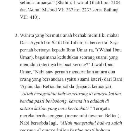
selama-lamanya.” (Shahih: Irwa-ul Ghalil no: 2104
dan 'Aunul Ma'bud VI: 337 no: 2233 serta Baihaqi
VII: 410).
Wanita yang bermula’anah berhak memiliki mahar
Dari Ayyub bin Sa’id bin Jubair, ia bercerita: Saya
pernah bertanya kepada Ibnu Umar ra, "(Wahai Ibnu
Umar), bagaimana kedudukan seorang suami yang
menuduh isterinya berbuat serong?" Jawab Ibnu
Umar, “Nabi saw pernah menceraikan antara dua
orang yang bersaudara (yaitu suami isteri) dari Bani
’Ajlan, dan Beliau bersabda (kepada keduanya),
“Allah mengetahui bahwa seorang di antara kalian
berdua pasti berbohong, karena itu adakah di
antara kalian yang mau bertaubat?”
Ternyata
mereka berdua enggan (memenuhi tawaran Beliau).
Nabi bersabda lagi,
“Allah mengetahui bahwa salah
seorang di antara kalian berdua pasti bohong,