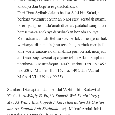
anaknya dan begitu juga sebaliknya.
Dari Ibnu Syihab dalam hadist Sahl bin Sa’ad, ia
berkata “Menurut Sunnah Nabi saw, sesudah suami
isteri yang bermula’anah dicerai, padahal sang isteri
hamil maka anaknya dinisbatkan kepada ibunya.
Kemudian sunnah Beliau saw berlaku mengenai hak
warisnya, dimana ia (ibu tersebut) berhak menjadi
ahli waris anaknya dan anaknya pun berhak menjadi
ahli warisnya sesuai apa yang telah Allah tetapkan
untuknya.” (Muttafaqun ’alaih: Fathul Bari 1X: 452
no: 5309, Muslim II: 1129 no: 1492 dan ‘Aunul
Ma’bud VI: 339 no: 2235).
Sumber: Diadaptasi dari 'Abdul 'Azhim bin Badawi al-
Khalafi,
Al-Wajiz Fi Fiqhis Sunnah Wal Kitabil 'Aziz
,
atau
Al-Wajiz Ensiklopedi Fikih Islam dalam Al-Qur'an
dan As-Sunnah Ash-Shahihah
, terj. Ma'ruf Abdul Jalil
(Pustaka As-Sunnah), hlm. 835 – 841.