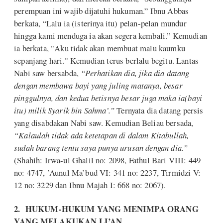
perempuan ini wajib dijatuhi hukuman.” Ibnu Abbas
berkata, “Lalu ia (isterinya itu) pelan-pelan mundur
hingga kami menduga ia akan segera kembali.” Kemudian
ia berkata, "Aku tidak akan membuat malu kaumku
sepanjang hari." Kemudian terus berlalu begitu. Lantas
Nabi saw bersabda,
“Perhatikan dia, jika dia datang
dengan membawa bayi yang juling matanya, besar
pinggulnya, dan kedua betisnya besar juga maka ia(bayi
itu) milik Syarik bin Sahma’.”
Ternyata dia datang persis
yang disabdakan Nabi saw. Kemudian Beliau bersada,
“Kalaulah tidak ada ketetapan di dalam Kitabullah,
sudah barang tentu saya punya urusan dengan dia.”
(Shahih: Irwa-ul Ghalil no: 2098, Fathul Bari VIII: 449
no: 4747, ’Aunul Ma’bud VI: 341 no: 2237, Tirmidzi V:
12 no: 3229 dan Ibnu Majah I: 668 no: 2067).
2. HUKUM-HUKUM YANG MENIMPA ORANG
YANG MELAKUKAN LI’AN