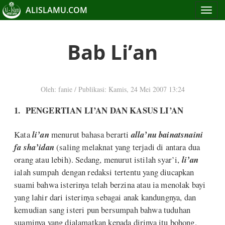
ALISLAMU.COM
Toggle
navigat
Bab Li’an
Oleh: fanie
/
Publikasi: Kamis, 24 Mei 2007 13:24
1. PENGERTIAN LI’AN DAN KASUS LI’AN
Kata
li’an
menurut bahasa berarti
alla’nu bainatsnaini
fa sha’idan
(saling melaknat yang terjadi di antara dua
orang atau lebih). Sedang, menurut istilah syar’i,
li’an
ialah sumpah dengan redaksi tertentu yang diucapkan
suami bahwa isterinya telah berzina atau ia menolak bayi
yang lahir dari isterinya sebagai anak kandungnya, dan
kemudian sang isteri pun bersumpah bahwa tuduhan
suaminya yang dialamatkan kepada dirinya itu bohong.