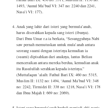
1493, ‘Aunul Ma’bud VI: 347 no: 2240 dan 2241,
Nasa’i VI: 177).
Anak yang lahir dari isteri yang bermula’anah,
harus diserahkan kepada sang isteri (ibunya).
Dari Ibnu Umar r.a ia berkata, “Sesungguhnya Nabi
saw pernah memutuskan untuk mula’anah antara
seorang suami dengan isterinya kemudian ia
(suami) dipisahkan dari anaknya, lantas Beliau
menceraikan antara mereka berdua, kemudian anak
itu Rasulullah serahkan kepada isterinya.”
(Muttafaqun ’alaih: Fathul Bari IX: 460 no: 5315,
Muslim II: 1132 no: 1494, ‘Aunul Ma’bud VI: 348
no: 2242, Tirmidzi II: 338 no: 1218, Nasa’i VI: 178
dan Ibnu Majah I: 669 no: 2069).
Isteri yang bermula’anah berhak menjadi ahli waris