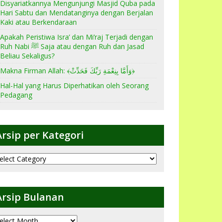
Disyariatkannya Mengunjungi Masjid Quba pada
Hari Sabtu dan Mendatanginya dengan Berjalan
Kaki atau Berkendaraan
Apakah Peristiwa Isra’ dan Mi’raj Terjadi dengan
Ruh Nabi ﷺ Saja atau dengan Ruh dan Jasad
Beliau Sekaligus?
Makna Firman Allah: ﴾وَأَمَّا بِنِعْمَةِ رَبِّكَ فَحَدِّثْ﴿
Hal-Hal yang Harus Diperhatikan oleh Seorang
Pedagang
Arsip per Kategori
sip
er
ategori
Arsip Bulanan
sip