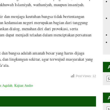
ukhuwah Islamiyah, wathaniyah, maupun insaniyah.
air dan menjaga keutuhan bangsa tidak bertentangan
dan kedamaian negeri merupakan bagian dari tanggung
an dialog, menahan diri dari provokasi, serta
slam dapat menjadi teladan dalam menciptakan persatuan
t dan bangsa adalah amanah besar yang harus dijaga
, dan lingkungan sekitar, agar terwujud masyarakat yang
a‘ala.
Post Views:
12
Ar
p
n Aqidah
,
Kajian Audio
K
Ar