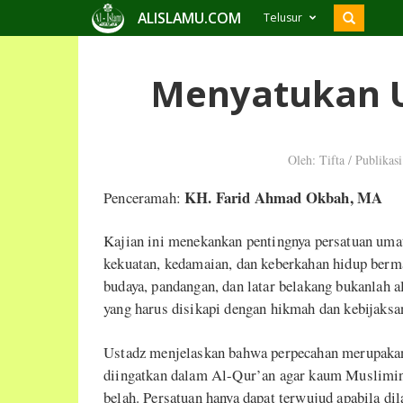
ALISLAMU.COM
Telusur
Menyatukan 
Oleh: Tifta
/
Publikas
KH. Farid Ahmad Okbah, MA
Penceramah:
Kajian ini menekankan pentingnya persatuan uma
kekuatan, kedamaian, dan keberkahan hidup berm
budaya, pandangan, dan latar belakang bukanlah 
yang harus disikapi dengan hikmah dan kebijaksa
Ustadz menjelaskan bahwa perpecahan merupakan
diingatkan dalam Al-Qur’an agar kaum Muslimin 
belah. Persatuan hanya dapat terwujud apabila di