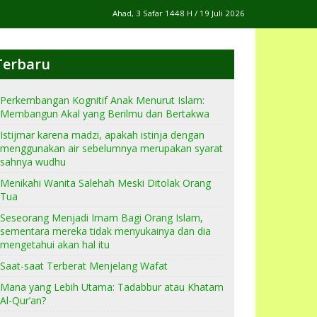
Ahad, 3 Safar 1448 H / 19 Juli 2026
Terbaru
Perkembangan Kognitif Anak Menurut Islam:
Membangun Akal yang Berilmu dan Bertakwa
Istijmar karena madzi, apakah istinja dengan
menggunakan air sebelumnya merupakan syarat
sahnya wudhu
Menikahi Wanita Salehah Meski Ditolak Orang
Tua
Seseorang Menjadi Imam Bagi Orang Islam,
sementara mereka tidak menyukainya dan dia
mengetahui akan hal itu
Saat-saat Terberat Menjelang Wafat
Mana yang Lebih Utama: Tadabbur atau Khatam
Al-Qur’an?