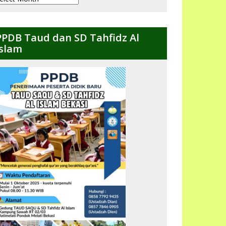
ulanan
PPDB Taud dan SD Tahfidz Al
Islam