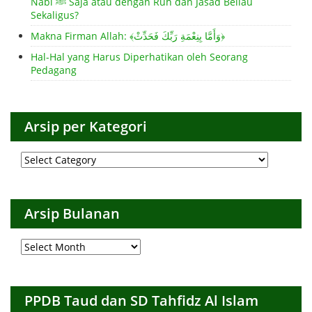
Nabi ﷺ Saja atau dengan Ruh dan Jasad Beliau
Sekaligus?
Makna Firman Allah: ﴾وَأَمَّا بِنِعْمَةِ رَبِّكَ فَحَدِّثْ﴿
Hal-Hal yang Harus Diperhatikan oleh Seorang
Pedagang
Arsip per Kategori
Arsip
per
Kategori
Arsip Bulanan
Arsip
Bulanan
PPDB Taud dan SD Tahfidz Al Islam