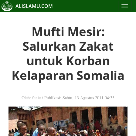
ALISLAMU.COM
Toggle
navigat
Mufti Mesir:
Salurkan Zakat
untuk Korban
Kelaparan Somalia
Oleh: fanie
/
Publikasi: Sabtu, 13 Agustus 2011 04:35