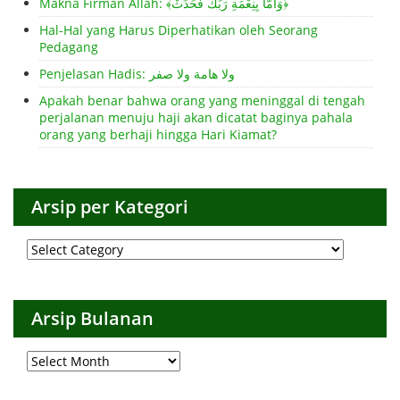
Makna Firman Allah: ﴾وَأَمَّا بِنِعْمَةِ رَبِّكَ فَحَدِّثْ﴿
Hal-Hal yang Harus Diperhatikan oleh Seorang
Pedagang
Penjelasan Hadis: ولا هامة ولا صفر
Apakah benar bahwa orang yang meninggal di tengah
perjalanan menuju haji akan dicatat baginya pahala
orang yang berhaji hingga Hari Kiamat?
Arsip per Kategori
Arsip
per
Kategori
Arsip Bulanan
Arsip
Bulanan