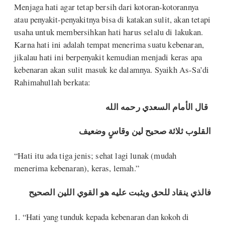
Menjaga hati agar tetap bersih dari kotoran-kotorannya
atau penyakit-penyakitnya bisa di katakan sulit, akan tetapi
usaha untuk membersihkan hati harus selalu di lakukan.
Karna hati ini adalah tempat menerima suatu kebenaran,
jikalau hati ini berpenyakit kemudian menjadi keras apa
kebenaran akan sulit masuk ke dalamnya. Syaikh As-Sa’di
Rahimahullah berkata:
قال الأمام السعدي رحمه الله
القلوب ثلاثة صحيح لين وقاسٍ وضعيف
“Hati itu ada tiga jenis; sehat lagi lunak (mudah
menerima kebenaran), keras, lemah.”
فالذي ينقاد للحق ويثبت عليه هو القوي اللين الصحيح
1. “Hati yang tunduk kepada kebenaran dan kokoh di